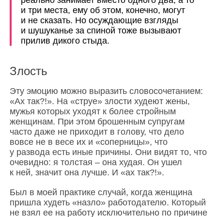
реально занимает вместо одного два, а то
и три места, ему об этом, конечно, могут
и не сказать. Но осуждающие взгляды
и шушуканье за спиной тоже вызывают
прилив дикого стыда.
Злость
Эту эмоцию можно выразить словосочетанием:
«Ах так?!». На «струе» злости худеют жены,
мужья которых уходят к более стройным
женщинам. При этом брошенным супругам
часто даже не приходит в голову, что дело
вовсе не в весе их и «соперницы», что
у развода есть иные причины. Они видят то, что
очевидно: я толстая – она худая. Он ушел
к ней, значит она лучше. И «ах так?!».
Был в моей практике случай, когда женщина
пришла худеть «назло» работодателю. Который
не взял ее на работу исключительно по причине