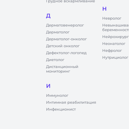
Грудное вскармливание
Н
Д
Невролог
Дерматовенеролог
Невынашива
беременност
Дерматолог
Нейрохирург
Дерматолог-онколог
Неонатолог
Детский онколог
Нефролог
Дефектолог-логопед
Нутрициолог
Диетолог
Дистанционный
мониторинг
И
Иммунолог
Интимная реабилитация
Инфекционист