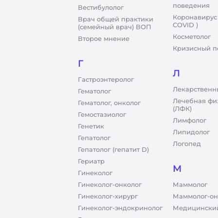
поведения
Вестибулолог
Коронавирус
Врач общей практики
COVID )
(семейный врач) ВОП
Косметолог
Второе мнение
Кризисный п
Г
Л
Гастроэнтеролог
Лекарственн
Гематолог
Лечебная фи
Гематолог, онколог
(ЛФК)
Гемостазиолог
Лимфолог
Генетик
Липидолог
Гепатолог
Логопед
Гепатолог (гепатит D)
Гериатр
М
Гинеколог
Гинеколог-онколог
Маммолог
Гинеколог-хирург
Маммолог-он
Гинеколог-эндокринолог
Медицинский