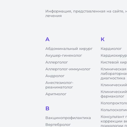
Информация, представленная на сайте, 
лечения
А
К
Абдоминальный хирург
Кардиолог
Акушер-гинеколог
Кардиохирур
Аллерголог
Кистевой хир
Аллерголог-иммунолог
Клиническая
лабораторна
Андролог
диагностика
Анестезиолог-
Клинический
реаниматолог
Клинический
Аритмолог
фармаколог
Колопроктол
В
Кольпоскопи
Консультант 
Вакцинопрофилактика
коррекции в
Вертебролог
психологии 