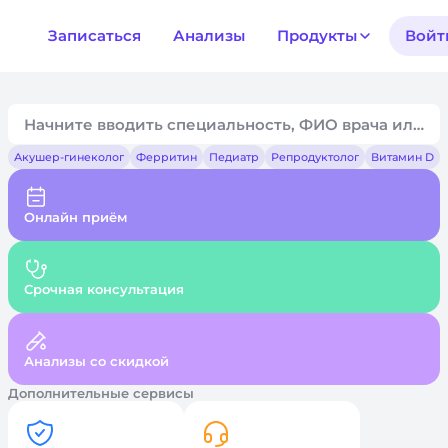
Записаться
Анализы
Продукты
Войт
Акушер-гинеколог
Ферритин
Педиатр
Репродуктолог
Витамин D
Онлайн приём
Срочная консультация
Анализы со скидкой
Дополнительные сервисы