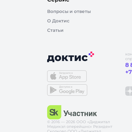
Вопросы и ответы
О Доктис
Статьи
ко
сп
8 
+7
© 2016 — 2026 ООО «Диджитал
Медикэл оперейшнс» Резидент
Сколково ООО «Диджитал