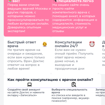
вас!
специалиста легко
Перед вами список
На нашем сайте очень
ведущих врачей Москвы и
просто найти
других городов, с
компетентного врача с
которыми можно
помощью анкет, в которых
проконсультироваться по
содержится: информация о
любым вопросам онлайн.
специалисте, стоимость
Доверьтесь опытным
медицинских услуг и
экспертам!
отзывы
Быстрый ответ
Консультации
Д
врача
онлайн 24/7
в
Не тратьте время на
Если вам не нужен
Г
очереди и ожидание,
очный приём. Получить
н
если вам нужно только
ответ врача можно
с
спросить. Врач Доктис
даже ночью, в
ч
ответит на вопрос в
выходные и
в
любое время!
праздничные дни
Как пройти консультацию с врачом онлайн?
Создайте свой аккаунт
Выберите специальность
Запиш
на сайте Доктис и нажмите
врача
на при
вкладку «Записаться»
из списка или введите в
медиц
поиске (например, акушер-
гинеколог)