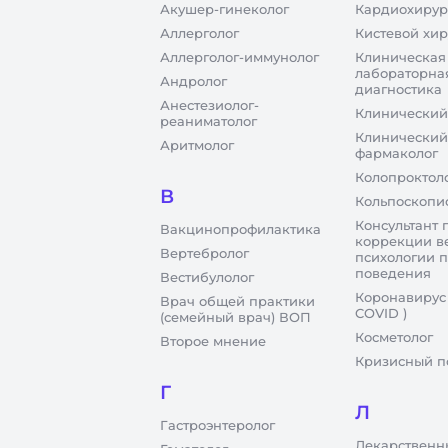
Акушер-гинеколог
Кардиохирур
Аллерголог
Кистевой хир
Аллерголог-иммунолог
Клиническая
лабораторна
Андролог
диагностика
Анестезиолог-
Клинический
реаниматолог
Клинический
Аритмолог
фармаколог
Колопроктол
В
Кольпоскопи
Консультант 
Вакцинопрофилактика
коррекции в
Вертебролог
психологии 
поведения
Вестибулолог
Коронавирус
Врач общей практики
COVID )
(семейный врач) ВОП
Косметолог
Второе мнение
Кризисный п
Г
Л
Гастроэнтеролог
Лекарственн