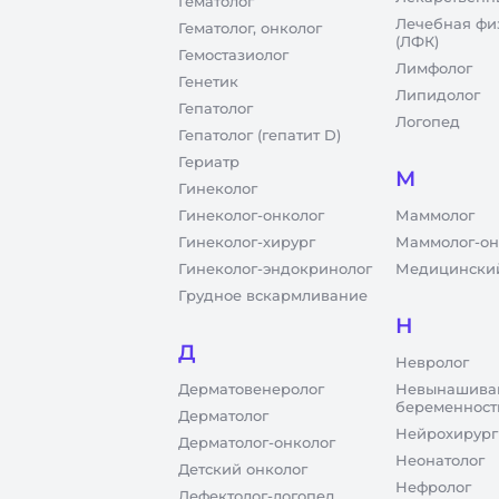
Гематолог
Лечебная фи
Гематолог, онколог
(ЛФК)
Гемостазиолог
Лимфолог
Генетик
Липидолог
Гепатолог
Логопед
Гепатолог (гепатит D)
Гериатр
М
Гинеколог
Гинеколог-онколог
Маммолог
Гинеколог-хирург
Маммолог-он
Гинеколог-эндокринолог
Медицинский
Грудное вскармливание
Н
Д
Невролог
Дерматовенеролог
Невынашива
беременност
Дерматолог
Нейрохирург
Дерматолог-онколог
Неонатолог
Детский онколог
Нефролог
Дефектолог-логопед