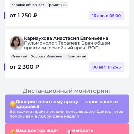
Хорошо объясняет
Грамотный
от 1 250 ₽
16 авг. в 05:00
Карнаухова Анастасия Евгеньевна
Пульмонолог, Терапевт, Врач общей
практики (семейный врач) ВОП,
Персональный помощник,
Опытный
Хорошо объясняет
Грамотный
Дистанционный мониторинг
от 2 300 ₽
08 авг. в 12:45
Дистанционный мониторинг
Доверие опытному врачу — залог вашего
здоровья!
Вы можете пройти онлайн консультацию. Доктор готов
помочь вам в любой день недели
Ваш доктор ждёт
Выбрать