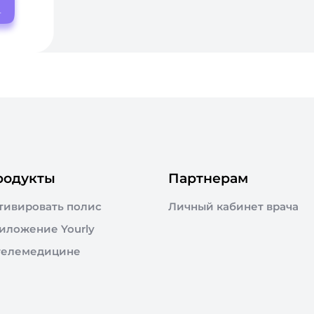
родукты
Партнерам
тивировать полис
Личный кабинет врача
иложение Yourly
телемедицине