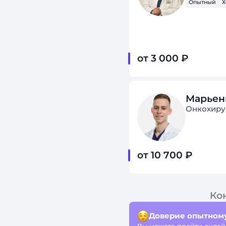
Опытный
Х
от 3 000 ₽
Марьен
Онкохирур
от 10 700 ₽
Ко
Доверие опытному