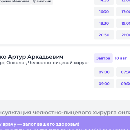
14:30
15:0
орошо объясняет
Грамотный
16:30
17:0
18:30
19:0
20:30
21:0
ко Артур Аркадьевич
Завтра
10 авг
г, Онколог, Челюстно-лицевой хирург
07:00
07:3
09:00
09:3
нсультация челюстно-лицевого хирурга онл
 врачу — залог вашего здоровья!