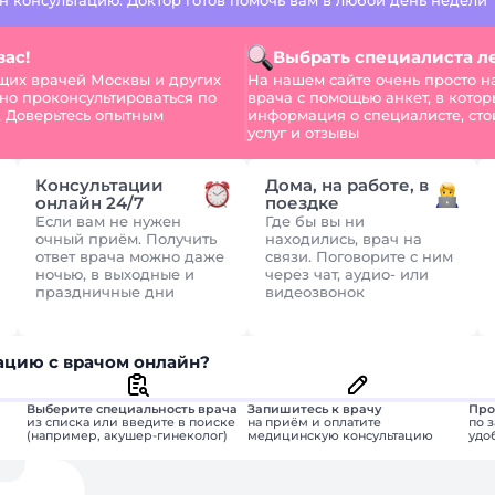
 консультацию. Доктор готов помочь вам в любой день недели
ас!
Выбрать специалиста л
щих врачей Москвы и других
На нашем сайте очень просто н
но проконсультироваться по
врача с помощью анкет, в котор
 Доверьтесь опытным
информация о специалисте, ст
услуг и отзывы
Консультации
Дома, на работе, в
онлайн 24/7
поездке
Если вам не нужен
Где бы вы ни
очный приём. Получить
находились, врач на
ответ врача можно даже
связи. Поговорите с ним
ночью, в выходные и
через чат, аудио- или
праздничные дни
видеозвонок
ацию с врачом онлайн?
Выберите специальность врача
Запишитесь к врачу
Про
из списка или введите в поиске
на приём и оплатите
по 
(например, акушер-гинеколог)
медицинскую консультацию
удо