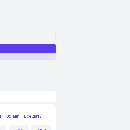
а
09 авг
Все даты