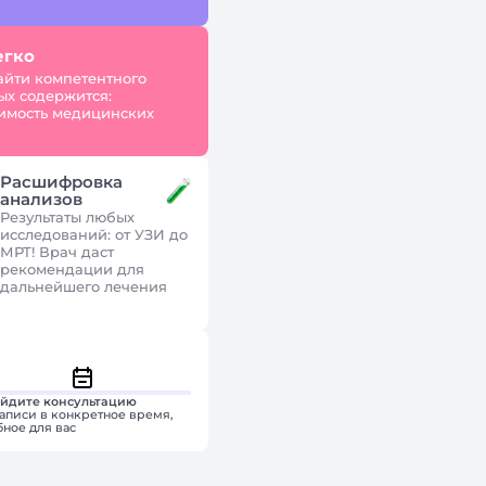
егко
айти компетентного
ых содержится:
оимость медицинских
Расшифровка
анализов
Результаты любых
исследований: от УЗИ до
МРТ! Врач даст
рекомендации для
дальнейшего лечения
йдите консультацию
записи в конкретное время,
бное для вас