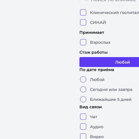
Клинический госпита
СИНАЙ
Принимает
Взрослых
Стаж работы
Любой
По дате приёма
Любой
Сегодня или завтра
Ближайшие 5 дней
Вид связи
Чат
Аудио
Видео