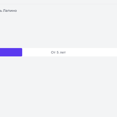
ль Лапино
От 5 лет