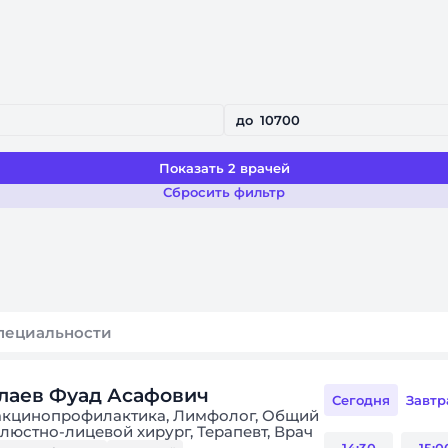
я
до
Показать 2 врачей
Сбросить фильтр
лаев Фуад Асафович
Сегодня
Завтр
Вакцинопрофилактика, Лимфолог, Общий
елюстно-лицевой хирург, Терапевт, Врач
актики (семейный врач) ВОП