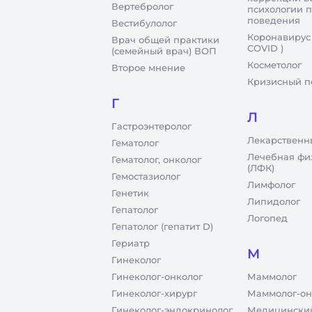
Вертебролог
психологии 
поведения
Вестибулолог
Коронавирус
Врач общей практики
COVID )
(семейный врач) ВОП
Косметолог
Второе мнение
Кризисный п
Г
Л
Гастроэнтеролог
Лекарственн
Гематолог
Лечебная фи
Гематолог, онколог
(ЛФК)
Гемостазиолог
Лимфолог
Генетик
Липидолог
Гепатолог
Логопед
Гепатолог (гепатит D)
Гериатр
М
Гинеколог
Гинеколог-онколог
Маммолог
Гинеколог-хирург
Маммолог-он
Гинеколог-эндокринолог
Медицинский