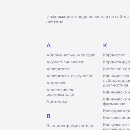
Информация, представленная на сайте, 
лечения
А
К
Абдоминальный хирург
Кардиолог
Акушер-гинеколог
Кардиохирур
Аллерголог
Кистевой хир
Аллерголог-иммунолог
Клиническая
лабораторна
Андролог
диагностика
Анестезиолог-
Клинический
реаниматолог
Клинический
Аритмолог
фармаколог
Колопроктол
В
Кольпоскопи
Консультант 
Вакцинопрофилактика
коррекции в