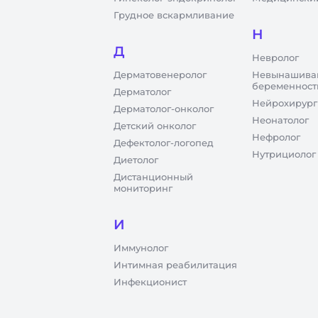
Грудное вскармливание
Н
Д
Невролог
Дерматовенеролог
Невынашива
беременност
Дерматолог
Нейрохирург
Дерматолог-онколог
Неонатолог
Детский онколог
Нефролог
Дефектолог-логопед
Нутрициолог
Диетолог
Дистанционный
мониторинг
И
Иммунолог
Интимная реабилитация
Инфекционист