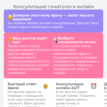
Консультация гематолога онлайн
Доверие опытному врачу — залог вашего
здоровья!
Вы можете пройти онлайн консультацию. Доктор готов
помочь вам в любой день недели
Ваш доктор ждёт
Выбрать
вас!
специалиста легко
Перед вами список
На нашем сайте очень
ведущих врачей Москвы и
просто найти
других городов, с
компетентного врача с
которыми можно
помощью анкет, в которых
проконсультироваться по
содержится: информация о
любым вопросам онлайн.
специалисте, стоимость
Доверьтесь опытным
медицинских услуг и
экспертам!
отзывы
Быстрый ответ
Консультации
Д
врача
онлайн 24/7
в
Не тратьте время на
Если вам не нужен
Г
очереди и ожидание,
очный приём. Получить
н
если вам нужно только
ответ врача можно
с
спросить. Врач Доктис
даже ночью, в
ч