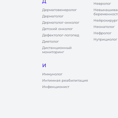
Д
Невролог
Дерматовенеролог
Невынашива
беременност
Дерматолог
Нейрохирург
Дерматолог-онколог
Неонатолог
Детский онколог
Нефролог
Дефектолог-логопед
Нутрициолог
Диетолог
Дистанционный
мониторинг
И
Иммунолог
Интимная реабилитация
Инфекционист