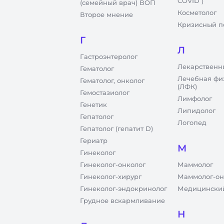
COVID )
(семейный врач) ВОП
Косметолог
Второе мнение
Кризисный п
Г
Л
Гастроэнтеролог
Лекарственн
Гематолог
Лечебная фи
Гематолог, онколог
(ЛФК)
Гемостазиолог
Лимфолог
Генетик
Липидолог
Гепатолог
Логопед
Гепатолог (гепатит D)
Гериатр
М
Гинеколог
Гинеколог-онколог
Маммолог
Гинеколог-хирург
Маммолог-он
Гинеколог-эндокринолог
Медицинский
Грудное вскармливание
Н