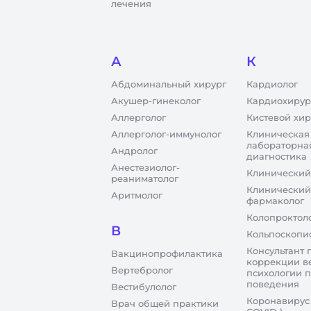
лечения
А
К
Абдоминальный хирург
Кардиолог
Акушер-гинеколог
Кардиохирур
Аллерголог
Кистевой хир
Аллерголог-иммунолог
Клиническая
лабораторна
Андролог
диагностика
Анестезиолог-
Клинический
реаниматолог
Клинический
Аритмолог
фармаколог
Колопроктол
В
Кольпоскопи
Консультант 
Вакцинопрофилактика
коррекции в
Вертебролог
психологии 
поведения
Вестибулолог
Коронавирус
Врач общей практики