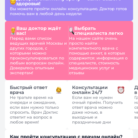
здоровья!
Вы можете пройти онлайн консультацию. Доктор готов
помочь вам в любой день недели
Ваш доктор ждёт
Выбрать
вас!
специалиста легко
Перед вами список
На нашем сайте очень
ведущих врачей Москвы и
просто найти
других городов, с
компетентного врача с
которыми можно
помощью анкет, в которых
проконсультироваться по
содержится: информация о
любым вопросам онлайн.
специалисте, стоимость
Доверьтесь опытным
медицинских услуг и
экспертам!
отзывы
Быстрый ответ
Консультации
Д
врача
онлайн 24/7
в
Не тратьте время на
Если вам не нужен
Г
очереди и ожидание,
очный приём. Получить
н
если вам нужно только
ответ врача можно
с
спросить. Врач Доктис
даже ночью, в
ч
ответит на вопрос в
выходные и
в
любое время!
праздничные дни
Как пройти консультацию с врачом онлайн?