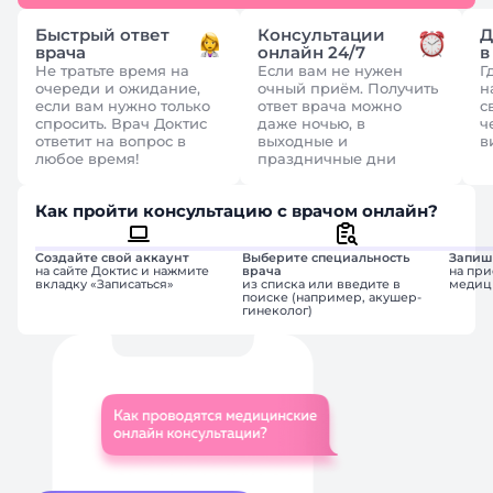
Быстрый ответ
Консультации
Д
врача
онлайн 24/7
в
Не тратьте время на
Если вам не нужен
Г
очереди и ожидание,
очный приём. Получить
н
если вам нужно только
ответ врача можно
с
спросить. Врач Доктис
даже ночью, в
ч
ответит на вопрос в
выходные и
в
любое время!
праздничные дни
Как пройти консультацию с врачом онлайн?
Создайте свой аккаунт
Выберите специальность
Запиш
на сайте Доктис и нажмите
врача
на при
вкладку «Записаться»
из списка или введите в
медиц
поиске (например, акушер-
гинеколог)