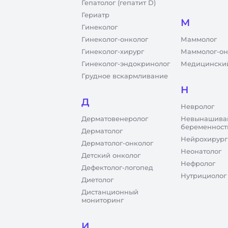
Гепатолог (гепатит D)
Гериатр
М
Гинеколог
Гинеколог-онколог
Маммолог
Гинеколог-хирург
Маммолог-он
Гинеколог-эндокринолог
Медицинский
Грудное вскармливание
Н
Д
Невролог
Дерматовенеролог
Невынашива
беременност
Дерматолог
Нейрохирург
Дерматолог-онколог
Неонатолог
Детский онколог
Нефролог
Дефектолог-логопед
Нутрициолог
Диетолог
Дистанционный
мониторинг
И