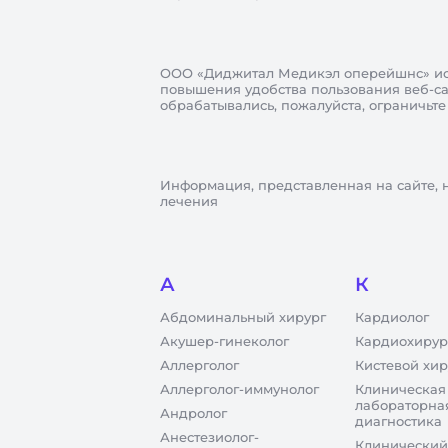
ООО «Диджитал Медикэл оперейшнс»
ис
повышения удобства пользования веб-сай
обрабатывались, пожалуйста, ограничьте
Информация, представленная на сайте, 
лечения
А
К
Абдоминальный хирург
Кардиолог
Акушер-гинеколог
Кардиохирур
Аллерголог
Кистевой хир
Аллерголог-иммунолог
Клиническая
лабораторна
Андролог
диагностика
Анестезиолог-
Клинический