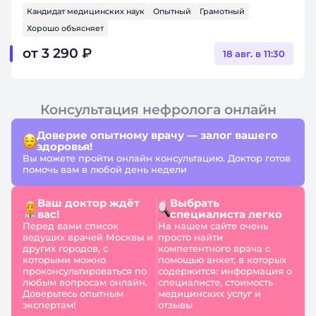
Кандидат медицинских наук
Опытный
Грамотный
Хорошо объясняет
от 3 290 ₽
18 авг. в 11:30
Консультация нефролога онлайн
Доверие опытному врачу — залог вашего
здоровья!
Вы можете пройти онлайн консультацию. Доктор готов
помочь вам в любой день недели
Ваш доктор ждёт
Выбрать
вас!
специалиста легко
Перед вами список
На нашем сайте очень
ведущих врачей Москвы и
просто найти
других городов, с
компетентного врача с
которыми можно
помощью анкет, в которых
проконсультироваться по
содержится: информация о
любым вопросам онлайн.
специалисте, стоимость
Доверьтесь опытным
медицинских услуг и
экспертам!
отзывы