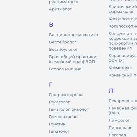
реаниматолог
Клинический
Аритмолог
фармаколог
Колопроктол
В
Кольпоскопи
Консультант 
Вакцинопрофилактика
коррекции в
Вертебролог
психологии 
поведения
Вестибулолог
Коронавирус
Врач общей практики
COVID )
(семейный врач) ВОП
Косметолог
Второе мнение
Кризисный п
Г
Л
Гастроэнтеролог
Лекарственн
Гематолог
Лечебная фи
Гематолог, онколог
(ЛФК)
Гемостазиолог
Лимфолог
Генетик
Липидолог
Гепатолог
Логопед