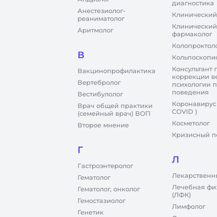
диагностика
Анестезиолог-
Клинический
реаниматолог
Клинический
Аритмолог
фармаколог
Колопроктол
В
Кольпоскопи
Консультант 
Вакцинопрофилактика
коррекции в
Вертебролог
психологии 
поведения
Вестибулолог
Коронавирус
Врач общей практики
COVID )
(семейный врач) ВОП
Косметолог
Второе мнение
Кризисный п
Г
Л
Гастроэнтеролог
Лекарственн
Гематолог
Лечебная фи
Гематолог, онколог
(ЛФК)
Гемостазиолог
Лимфолог
Генетик