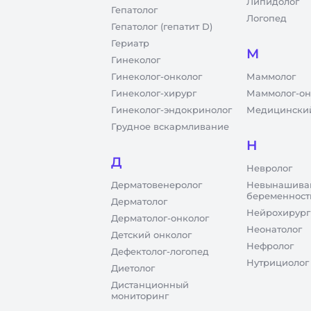
Липидолог
Гепатолог
Логопед
Гепатолог (гепатит D)
Гериатр
М
Гинеколог
Гинеколог-онколог
Маммолог
Гинеколог-хирург
Маммолог-он
Гинеколог-эндокринолог
Медицинский
Грудное вскармливание
Н
Д
Невролог
Дерматовенеролог
Невынашива
беременност
Дерматолог
Нейрохирург
Дерматолог-онколог
Неонатолог
Детский онколог
Нефролог
Дефектолог-логопед
Нутрициолог
Диетолог
Дистанционный
мониторинг