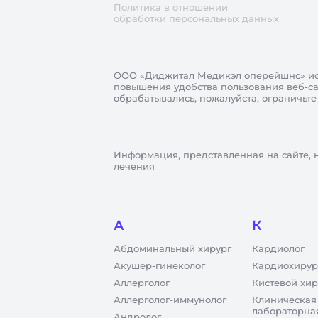
Политика в отношении
обработки персональных данных
ООО «Диджитал Медикэл оперейшнс»
ис
повышения удобства пользования веб-сай
обрабатывались, пожалуйста, ограничьте
Информация, представленная на сайте, 
лечения
А
К
Абдоминальный хирург
Кардиолог
Акушер-гинеколог
Кардиохирур
Аллерголог
Кистевой хир
Аллерголог-иммунолог
Клиническая
лабораторна
Андролог