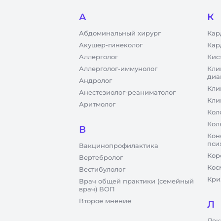
А
К
Абдоминальный хирург
Кар
Акушер-гинеколог
Кар
Аллерголог
Кис
Аллерголог-иммунолог
Кли
диа
Андролог
Кли
Анестезиолог-реаниматолог
Кли
Аритмолог
Кол
Кол
В
Кон
пси
Вакцинопрофилактика
Кор
Вертебролог
Кос
Вестибулолог
Кри
Врач общей практики (семейный
врач) ВОП
Второе мнение
Л
Лек