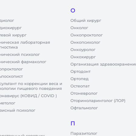
О
диолог
Общий хирург
диохирург
Онколог
тевой хирург
Онкопроктолог
ническая лабораторная
Онкопсихолог
гностика
Онкоуролог
нический психолог
Онкохирург
нический фармаколог
Организация здравоохранени
опроктолог
Ортодонт
ьпоскопист
Ортопед
сультант по коррекции веса и
Остеопат
хологии пищевого поведения
Отоневролог
онавирус (КОВИД / COVID )
Оториноларинголог (ЛОР)
метолог
Офтальмолог
зисный психолог
П
Паразитолог
арственный советник