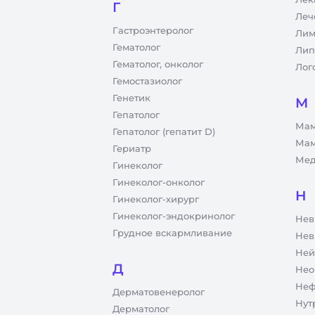
Г
Леч
Гастроэнтеролог
Лим
Гематолог
Лип
Гематолог, онколог
Лог
Гемостазиолог
Генетик
М
Гепатолог
Мам
Гепатолог (гепатит D)
Мам
Гериатр
Мед
Гинеколог
Гинеколог-онколог
Н
Гинеколог-хирург
Гинеколог-эндокринолог
Нев
Грудное вскармливание
Нев
Ней
Д
Нео
Неф
Дерматовенеролог
Нут
Дерматолог