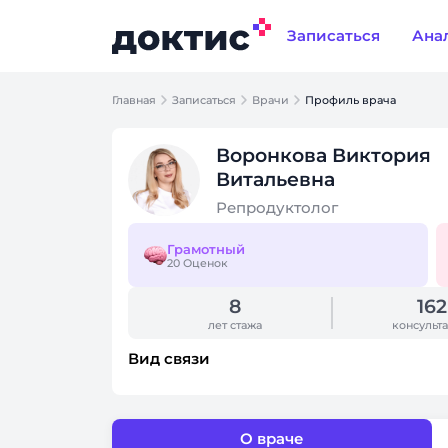
Записаться
Ана
Главная
Записаться
Врачи
Профиль врача
Воронкова Виктория
Витальевна
Репродуктолог
Грамотный
20 Оценок
8
162
лет стажа
консульт
Вид связи
О враче