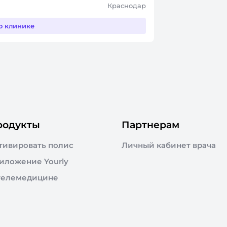
Краснодар
о клинике
родукты
Партнерам
тивировать полис
Личный кабинет врача
иложение Yourly
телемедицине