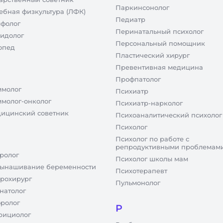
Паркинсонолог
ебная физкультура (ЛФК)
Педиатр
фолог
Перинатальный психолог
идолог
Персональный помощник
опед
Пластический хирург
Превентивная медицина
Профпатолог
молог
Психиатр
молог-онколог
Психиатр-нарколог
ицинский советник
Психоаналитический психолог
Психолог
Психолог по работе с
репродуктивными проблемам
ролог
Психолог школы мам
ынашивание беременности
Психотерапевт
рохирург
Пульмонолог
натолог
ролог
Р
рициолог