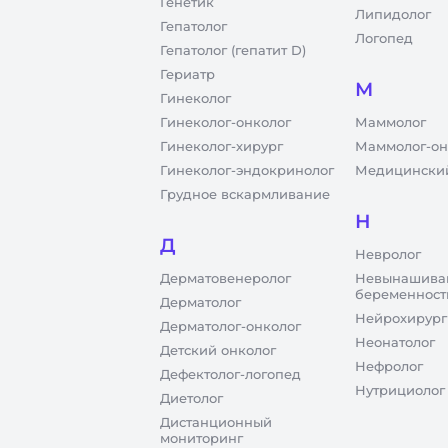
Генетик
Липидолог
Гепатолог
Логопед
Гепатолог (гепатит D)
Гериатр
М
Гинеколог
Гинеколог-онколог
Маммолог
Гинеколог-хирург
Маммолог-он
Гинеколог-эндокринолог
Медицинский
Грудное вскармливание
Н
Д
Невролог
Дерматовенеролог
Невынашива
беременност
Дерматолог
Нейрохирург
Дерматолог-онколог
Неонатолог
Детский онколог
Нефролог
Дефектолог-логопед
Нутрициолог
Диетолог
Дистанционный
мониторинг