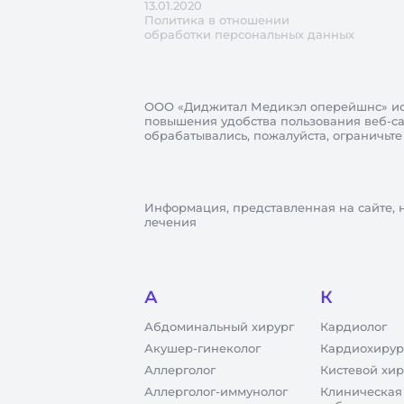
13.01.2020
Политика в отношении
обработки персональных данных
ООО «Диджитал Медикэл оперейшнс»
ис
повышения удобства пользования веб-сай
обрабатывались, пожалуйста, ограничьте
Информация, представленная на сайте, 
лечения
А
К
Абдоминальный хирург
Кардиолог
Акушер-гинеколог
Кардиохирур
Аллерголог
Кистевой хир
Аллерголог-иммунолог
Клиническая