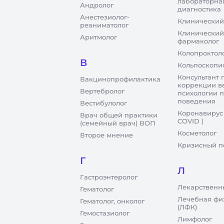
лабораторна
Андролог
диагностика
Анестезиолог-
Клинический
реаниматолог
Клинический
Аритмолог
фармаколог
Колопроктол
В
Кольпоскопи
Консультант 
Вакцинопрофилактика
коррекции в
Вертебролог
психологии 
поведения
Вестибулолог
Коронавирус
Врач общей практики
COVID )
(семейный врач) ВОП
Косметолог
Второе мнение
Кризисный п
Г
Л
Гастроэнтеролог
Лекарственн
Гематолог
Лечебная фи
Гематолог, онколог
(ЛФК)
Гемостазиолог
Лимфолог