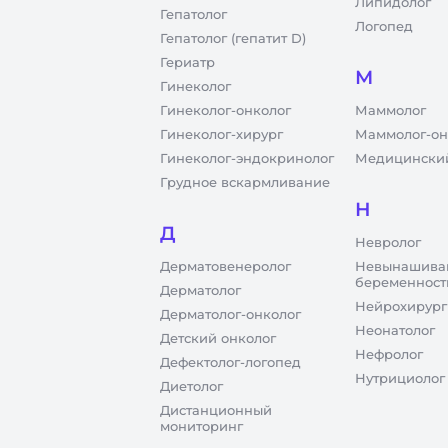
Липидолог
Гепатолог
Логопед
Гепатолог (гепатит D)
Гериатр
М
Гинеколог
Гинеколог-онколог
Маммолог
Гинеколог-хирург
Маммолог-он
Гинеколог-эндокринолог
Медицинский
Грудное вскармливание
Н
Д
Невролог
Дерматовенеролог
Невынашива
беременност
Дерматолог
Нейрохирург
Дерматолог-онколог
Неонатолог
Детский онколог
Нефролог
Дефектолог-логопед
Нутрициолог
Диетолог
Дистанционный
мониторинг