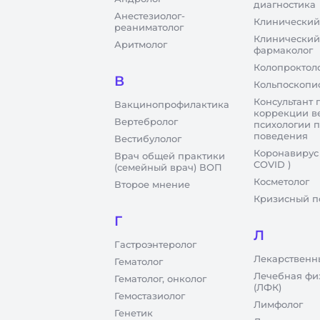
диагностика
Анестезиолог-
Клинический
реаниматолог
Клинический
Аритмолог
фармаколог
Колопроктол
В
Кольпоскопи
Консультант 
Вакцинопрофилактика
коррекции в
Вертебролог
психологии 
поведения
Вестибулолог
Коронавирус
Врач общей практики
COVID )
(семейный врач) ВОП
Косметолог
Второе мнение
Кризисный п
Г
Л
Гастроэнтеролог
Лекарственн
Гематолог
Лечебная фи
Гематолог, онколог
(ЛФК)
Гемостазиолог
Лимфолог
Генетик