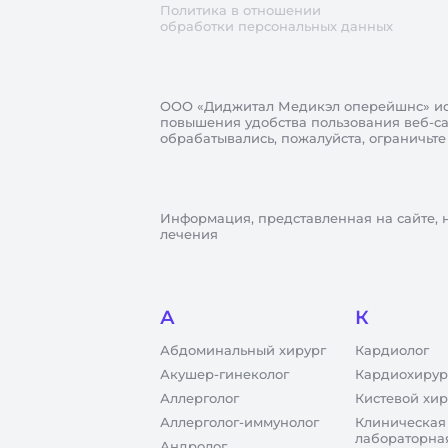
Политика в отношении
обработки персональных данных
ООО «Диджитал Медикэл оперейшнс»
ис
повышения удобства пользования веб-сай
обрабатывались, пожалуйста, ограничьте
Информация, представленная на сайте, 
лечения
А
К
Абдоминальный хирург
Кардиолог
Акушер-гинеколог
Кардиохирур
Аллерголог
Кистевой хир
Аллерголог-иммунолог
Клиническая
лабораторна
Андролог