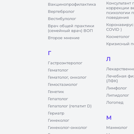
Консультант 
Вакцинопрофилактика
коррекции в
Вертебролог
психологии 
поведения
Вестибулолог
Коронавирус
Врач общей практики
COVID )
(семейный врач) ВОП
Косметолог
Второе мнение
Кризисный п
Г
Л
Гастроэнтеролог
Лекарственн
Гематолог
Лечебная фи
Гематолог, онколог
(ЛФК)
Гемостазиолог
Лимфолог
Генетик
Липидолог
Гепатолог
Логопед
Гепатолог (гепатит D)
Гериатр
М
Гинеколог
Гинеколог-онколог
Маммолог