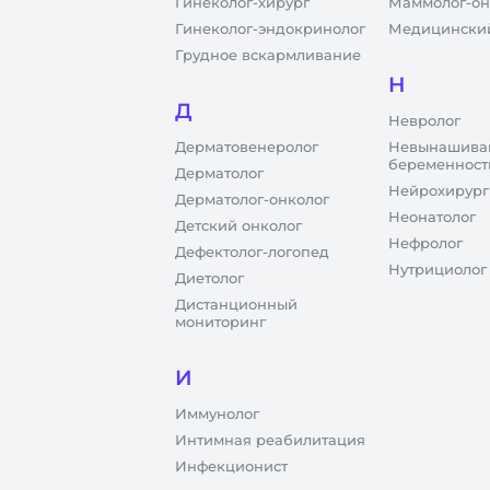
Гинеколог-хирург
Маммолог-он
Гинеколог-эндокринолог
Медицинский
Грудное вскармливание
Н
Д
Невролог
Дерматовенеролог
Невынашива
беременност
Дерматолог
Нейрохирург
Дерматолог-онколог
Неонатолог
Детский онколог
Нефролог
Дефектолог-логопед
Нутрициолог
Диетолог
Дистанционный
мониторинг
И
Иммунолог
Интимная реабилитация
Инфекционист