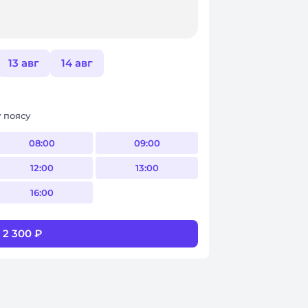
13 авг
14 авг
 поясу
08:00
09:00
12:00
13:00
16:00
 2 300 ₽