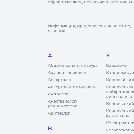
обрабатывались, пожалуйста, ограничьте
Информация, представленная на сайте, 
лечения
А
К
Абдоминальный хирург
Кардиолог
Акушер-гинеколог
Кардиохирур
Аллерголог
Кистевой хир
Аллерголог-иммунолог
Клиническая
лабораторна
Андролог
диагностика
Анестезиолог-
Клинический
реаниматолог
Клинический
Аритмолог
фармаколог
Колопроктол
В
Кольпоскопи