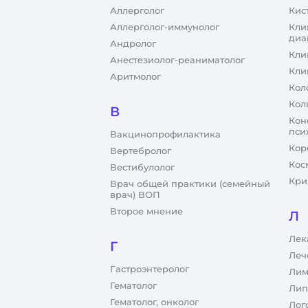
Аллерголог
Кис
Аллерголог-иммунолог
Кли
диа
Андролог
Кли
Анестезиолог-реаниматолог
Кли
Аритмолог
Кол
Кол
В
Кон
пси
Вакцинопрофилактика
Кор
Вертебролог
Кос
Вестибулолог
Кри
Врач общей практики (семейный
врач) ВОП
Второе мнение
Л
Лек
Г
Леч
Гастроэнтеролог
Лим
Гематолог
Лип
Гематолог, онколог
Лог