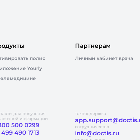
родукты
Партнерам
тивировать полис
Личный кабинет врача
иложение Yourly
телемедицине
такты для получения
техподдержка
равочной информации
app.support@doctis.
800 500 0299
сотрудничество
 499 490 1713
info@doctis.ru
продвижение