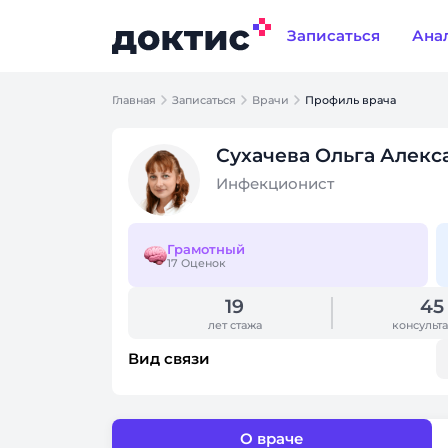
Записаться
Ана
Главная
Записаться
Врачи
Профиль врача
Сухачева Ольга Алекс
Инфекционист
Грамотный
17 Оценок
19
45
лет стажа
консульт
Вид связи
О враче