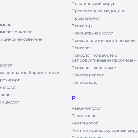
Пластический хирург
Превентивная медицина
Профпатолог
молог
Психиатр
молог-онколог
Психиатр-нарколог
ицинский советник
Психоаналитический психолог
Психолог
Психолог по работе с
репродуктивными проблемам
ролог
Психолог школы мам
ынашивание беременности
Психотерапевт
рохирург
Пульмонолог
натолог
ролог
Р
рициолог
Реабилитолог
Ревматолог
Рентгенолог
Рентгенэндоваскулярный хиру
Репродуктолог