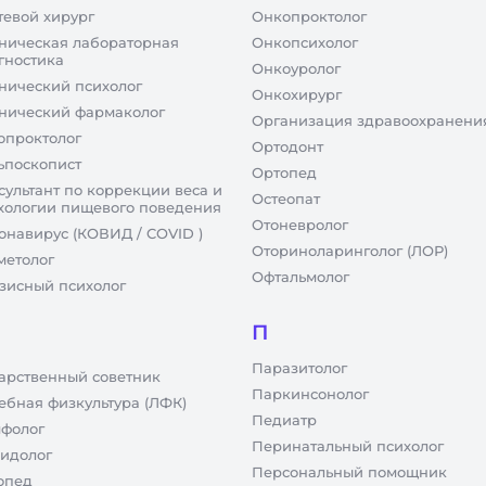
тевой хирург
Онкопроктолог
ническая лабораторная
Онкопсихолог
гностика
Онкоуролог
нический психолог
Онкохирург
нический фармаколог
Организация здравоохранени
опроктолог
Ортодонт
ьпоскопист
Ортопед
сультант по коррекции веса и
Остеопат
хологии пищевого поведения
Отоневролог
онавирус (КОВИД / COVID )
Оториноларинголог (ЛОР)
метолог
Офтальмолог
зисный психолог
П
Паразитолог
арственный советник
Паркинсонолог
ебная физкультура (ЛФК)
Педиатр
фолог
Перинатальный психолог
идолог
Персональный помощник
опед