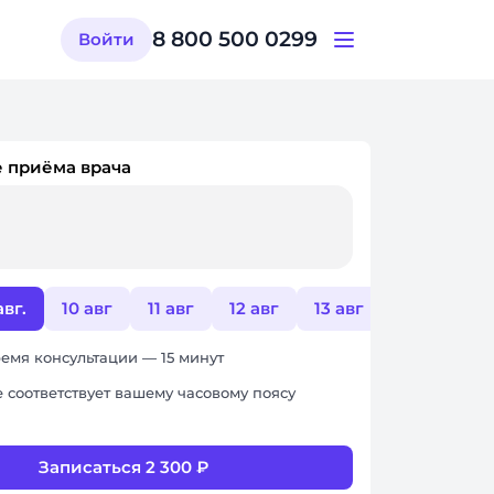
8 800 500 0299
Войти
 приёма врача
авг.
10 авг
11 авг
12 авг
13 авг
17 авг
емя консультации — 15 минут
 соответствует вашему часовому поясу
Записаться 2 300 ₽