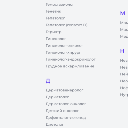
Гемостазиолог
Генетик
М
Гепатолог
Мам
Гепатолог (гепатит D)
Мам
Гериатр
Мед
Гинеколог
Гинеколог-онколог
Н
Гинеколог-хирург
Гинеколог-эндокринолог
Нев
Грудное вскармливание
Нев
Ней
Д
Нео
Неф
Дерматовенеролог
Нут
Дерматолог
Дерматолог-онколог
Детский онколог
Дефектолог-логопед
Диетолог