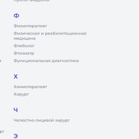
Ф
Физиотерапевт
Физическая и реабилитационная
медицина
Флеболог
Фтизиатр
и
Функциональная диагностика
Х
Химиотерапевт
Хирург
Ч
Челюстно-лицевой хирург
рг
Э