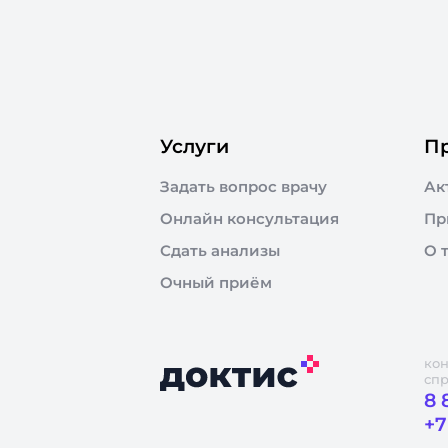
Услуги
П
Задать вопрос врачу
Ак
Онлайн консультация
Пр
Сдать анализы
О 
Очный приём
кон
сп
8 
+7