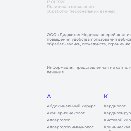
13.01.2020
Политика в отношении
обработки персональных данных
ООО «Диджитал Медикэл оперейшнс»
ис
повышения удобства пользования веб-сай
обрабатывались, пожалуйста, ограничьте
Информация, представленная на сайте, 
лечения
А
К
Абдоминальный хирург
Кардиолог
Акушер-гинеколог
Кардиохирур
Аллерголог
Кистевой хир
Аллерголог-иммунолог
Клиническая