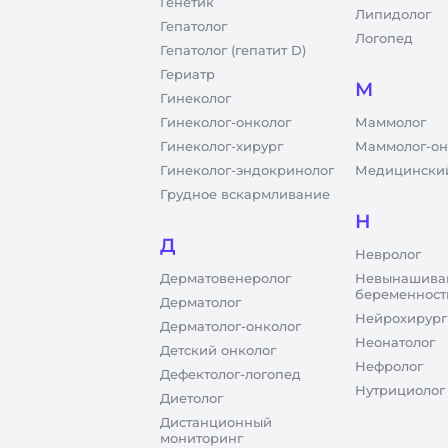
Генетик
Липидолог
Гепатолог
Логопед
Гепатолог (гепатит D)
Гериатр
М
Гинеколог
Гинеколог-онколог
Маммолог
Гинеколог-хирург
Маммолог-он
Гинеколог-эндокринолог
Медицинский
Грудное вскармливание
Н
Д
Невролог
Дерматовенеролог
Невынашива
беременност
Дерматолог
Нейрохирург
Дерматолог-онколог
Неонатолог
Детский онколог
Нефролог
Дефектолог-логопед
Нутрициолог
Диетолог
Дистанционный
мониторинг