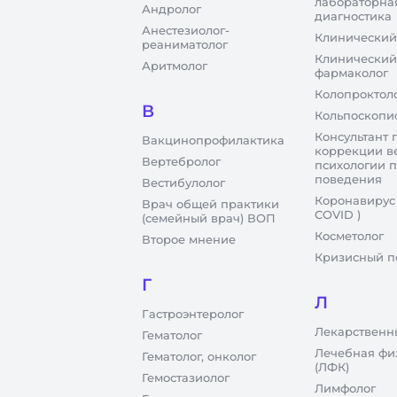
лабораторна
Андролог
диагностика
Анестезиолог-
Клинический
реаниматолог
Клинический
Аритмолог
фармаколог
Колопроктол
В
Кольпоскопи
Консультант 
Вакцинопрофилактика
коррекции в
Вертебролог
психологии 
поведения
Вестибулолог
Коронавирус
Врач общей практики
COVID )
(семейный врач) ВОП
Косметолог
Второе мнение
Кризисный п
Г
Л
Гастроэнтеролог
Лекарственн
Гематолог
Лечебная фи
Гематолог, онколог
(ЛФК)
Гемостазиолог
Лимфолог