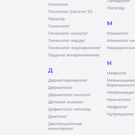
Липидолог
Гепатолог
Логопед
Гепатолог (гепатит D)
Гериатр
М
Гинеколог
Гинеколог-онколог
Маммолог
Гинеколог-хирург
Маммолог-он
Гинеколог-эндокринолог
Медицинский
Грудное вскармливание
Н
Д
Невролог
Дерматовенеролог
Невынашива
беременност
Дерматолог
Нейрохирург
Дерматолог-онколог
Неонатолог
Детский онколог
Нефролог
Дефектолог-логопед
Нутрициолог
Диетолог
Дистанционный
мониторинг