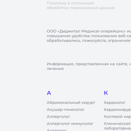
Политика в отношении
обработки персональных данных
ООО «Диджитал Медикэл оперейшнс»
ис
повышения удобства пользования веб-сай
обрабатывались, пожалуйста, ограничьте
Информация, представленная на сайте, 
лечения
А
К
Абдоминальный хирург
Кардиолог
Акушер-гинеколог
Кардиохирур
Аллерголог
Кистевой хир
Аллерголог-иммунолог
Клиническая
лабораторна
Андролог