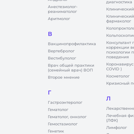
диагностика
Анестезиолог-
Клинический
реаниматолог
Клинический
Аритмолог
фармаколог
Колопроктол
В
Кольпоскопи
Консультант 
Вакцинопрофилактика
коррекции в
Вертебролог
психологии 
поведения
Вестибулолог
Коронавирус
Врач общей практики
COVID )
(семейный врач) ВОП
Косметолог
Второе мнение
Кризисный п
Г
Л
Гастроэнтеролог
Лекарственн
Гематолог
Лечебная фи
Гематолог, онколог
(ЛФК)
Гемостазиолог
Лимфолог
Генетик