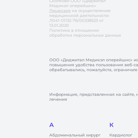
Сколково ООО «Диджитал
Медикэл оперейшнс»
Лицензия
на осуществление
медицинской деятельности:
Л041-01132-76/00338523 от
13.01.2020
Политика в отношении
обработки персональных данных
ООО «Диджитал Медикэл оперейшнс»
ис
повышения удобства пользования веб-сай
обрабатывались, пожалуйста, ограничьте
Информация, представленная на сайте, 
лечения
А
К
Абдоминальный хирург
Кардиолог