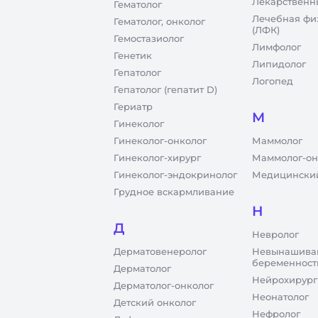
Лекарственн
Гематолог
Лечебная фи
Гематолог, онколог
(ЛФК)
Гемостазиолог
Лимфолог
Генетик
Липидолог
Гепатолог
Логопед
Гепатолог (гепатит D)
Гериатр
М
Гинеколог
Гинеколог-онколог
Маммолог
Гинеколог-хирург
Маммолог-он
Гинеколог-эндокринолог
Медицинский
Грудное вскармливание
Н
Д
Невролог
Дерматовенеролог
Невынашива
беременност
Дерматолог
Нейрохирург
Дерматолог-онколог
Неонатолог
Детский онколог
Нефролог