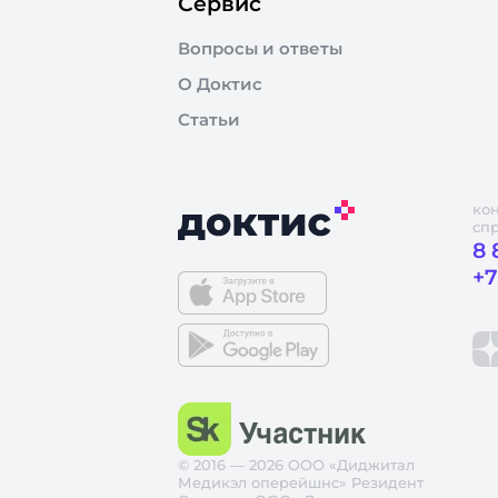
Сервис
Вопросы и ответы
О Доктис
Статьи
ко
сп
8 
+7
© 2016 — 2026 ООО «Диджитал
Медикэл оперейшнс» Резидент