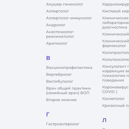
Акушер-гинеколог
Кардиохирур
Аллерголог
Кистевой хир
Аллерголог-иммунолог
Клиническая
лабораторна
Андролог
диагностика
Анестезиолог-
Клинический
реаниматолог
Клинический
Аритмолог
фармаколог
Колопроктол
В
Кольпоскопи
Консультант 
Вакцинопрофилактика
коррекции в
Вертебролог
психологии 
поведения
Вестибулолог
Коронавирус
Врач общей практики
COVID )
(семейный врач) ВОП
Косметолог
Второе мнение
Кризисный п
Г
Л
Гастроэнтеролог