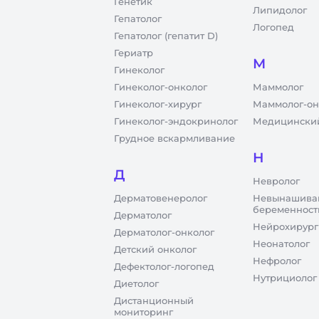
Генетик
Липидолог
Гепатолог
Логопед
Гепатолог (гепатит D)
Гериатр
М
Гинеколог
Гинеколог-онколог
Маммолог
Гинеколог-хирург
Маммолог-он
Гинеколог-эндокринолог
Медицинский
Грудное вскармливание
Н
Д
Невролог
Дерматовенеролог
Невынашива
беременност
Дерматолог
Нейрохирург
Дерматолог-онколог
Неонатолог
Детский онколог
Нефролог
Дефектолог-логопед
Нутрициолог
Диетолог
Дистанционный
мониторинг