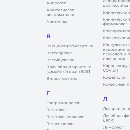
лабораторна
Андролог
диагностика
Анестезиолог-
Клинический
реаниматолог
Клинический
Аритмолог
фармаколог
Колопроктол
В
Кольпоскопи
Консультант 
Вакцинопрофилактика
коррекции в
Вертебролог
психологии 
поведения
Вестибулолог
Коронавирус
Врач общей практики
COVID )
(семейный врач) ВОП
Косметолог
Второе мнение
Кризисный п
Г
Л
Гастроэнтеролог
Лекарственн
Гематолог
Лечебная фи
Гематолог, онколог
(ЛФК)
Гемостазиолог
Лимфолог