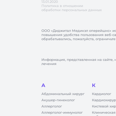
13.01.2020
Политика в отношении
обработки персональных данных
ООО «Диджитал Медикэл оперейшнс»
ис
повышения удобства пользования веб-сай
обрабатывались, пожалуйста, ограничьте
Информация, представленная на сайте, 
лечения
А
К
Абдоминальный хирург
Кардиолог
Акушер-гинеколог
Кардиохирур
Аллерголог
Кистевой хир
Аллерголог-иммунолог
Клиническая