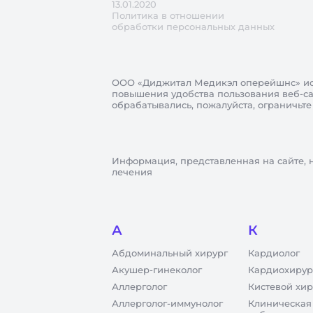
13.01.2020
Политика в отношении
обработки персональных данных
ООО «Диджитал Медикэл оперейшнс»
ис
повышения удобства пользования веб-сай
обрабатывались, пожалуйста, ограничьте
Информация, представленная на сайте, 
лечения
А
К
Абдоминальный хирург
Кардиолог
Акушер-гинеколог
Кардиохирур
Аллерголог
Кистевой хир
Аллерголог-иммунолог
Клиническая