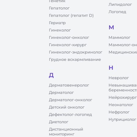
Генетик
Липидолог
Гепатолог
Логопед
Гепатолог (гепатит D)
Гериатр
М
Гинеколог
Гинеколог-онколог
Маммолог
Гинеколог-хирург
Маммолог-он
Гинеколог-эндокринолог
Медицинский
Грудное вскармливание
Н
Д
Невролог
Дерматовенеролог
Невынашива
беременност
Дерматолог
Нейрохирург
Дерматолог-онколог
Неонатолог
Детский онколог
Нефролог
Дефектолог-логопед
Нутрициолог
Диетолог
Дистанционный
мониторинг