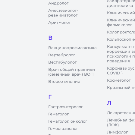
лабораторна
Андролог
диагностика
Анестезиолог-
Клинический
реаниматолог
Клинический
Аритмолог
фармаколог
Колопроктол
В
Кольпоскопи
Консультант 
Вакцинопрофилактика
коррекции в
Вертебролог
психологии 
поведения
Вестибулолог
Коронавирус
Врач общей практики
COVID )
(семейный врач) ВОП
Косметолог
Второе мнение
Кризисный п
Г
Л
Гастроэнтеролог
Лекарственн
Гематолог
Лечебная фи
Гематолог, онколог
(ЛФК)
Гемостазиолог
Лимфолог