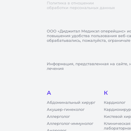
Политика в отношении
обработки персональных данных
ООО «Диджитал Медикэл оперейшнс»
ис
повышения удобства пользования веб-сай
обрабатывались, пожалуйста, ограничьте
Информация, представленная на сайте, 
лечения
А
К
Абдоминальный хирург
Кардиолог
Акушер-гинеколог
Кардиохирур
Аллерголог
Кистевой хир
Аллерголог-иммунолог
Клиническая
лабораторна
Андролог