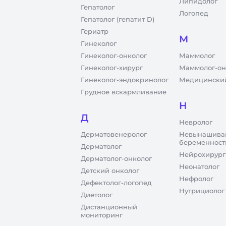
Липидолог
Гепатолог
Логопед
Гепатолог (гепатит D)
Гериатр
М
Гинеколог
Гинеколог-онколог
Маммолог
Гинеколог-хирург
Маммолог-он
Гинеколог-эндокринолог
Медицинский
Грудное вскармливание
Н
Д
Невролог
Дерматовенеролог
Невынашива
беременност
Дерматолог
Нейрохирург
Дерматолог-онколог
Неонатолог
Детский онколог
Нефролог
Дефектолог-логопед
Нутрициолог
Диетолог
Дистанционный
мониторинг