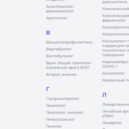
диагностика
Анестезиолог-
Клинический
реаниматолог
Клинический
Аритмолог
фармаколог
Колопроктол
В
Кольпоскопи
Консультант 
Вакцинопрофилактика
коррекции в
Вертебролог
психологии 
поведения
Вестибулолог
Коронавирус
Врач общей практики
COVID )
(семейный врач) ВОП
Косметолог
Второе мнение
Кризисный п
Г
Л
Гастроэнтеролог
Лекарственн
Гематолог
Лечебная фи
Гематолог, онколог
(ЛФК)
Гемостазиолог
Лимфолог
Генетик