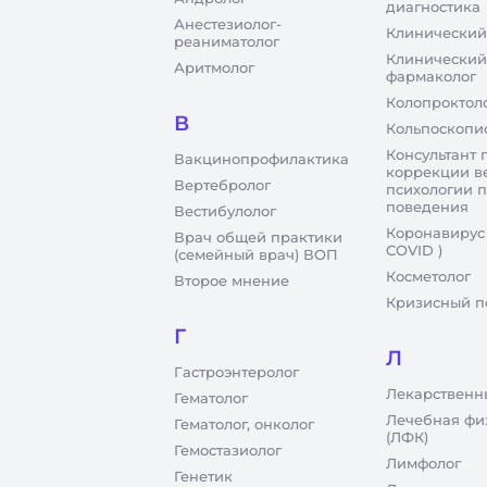
диагностика
Анестезиолог-
Клинический
реаниматолог
Клинический
Аритмолог
фармаколог
Колопроктол
В
Кольпоскопи
Консультант 
Вакцинопрофилактика
коррекции в
Вертебролог
психологии 
поведения
Вестибулолог
Коронавирус
Врач общей практики
COVID )
(семейный врач) ВОП
Косметолог
Второе мнение
Кризисный п
Г
Л
Гастроэнтеролог
Лекарственн
Гематолог
Лечебная фи
Гематолог, онколог
(ЛФК)
Гемостазиолог
Лимфолог
Генетик