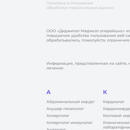
Политика в отношении
обработки персональных данных
ООО «Диджитал Медикэл оперейшнс»
ис
повышения удобства пользования веб-сай
обрабатывались, пожалуйста, ограничьте
Информация, представленная на сайте, 
лечения
А
К
Абдоминальный хирург
Кардиолог
Акушер-гинеколог
Кардиохирур
Аллерголог
Кистевой хир
Аллерголог-иммунолог
Клиническая
лабораторна
Андролог