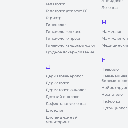
Липидолог
Гепатолог
Логопед
Гепатолог (гепатит D)
Гериатр
М
Гинеколог
Гинеколог-онколог
Маммолог
Гинеколог-хирург
Маммолог-он
Гинеколог-эндокринолог
Медицинский
Грудное вскармливание
Н
Д
Невролог
Дерматовенеролог
Невынашива
беременност
Дерматолог
Нейрохирург
Дерматолог-онколог
Неонатолог
Детский онколог
Нефролог
Дефектолог-логопед
Нутрициолог
Диетолог
Дистанционный
мониторинг