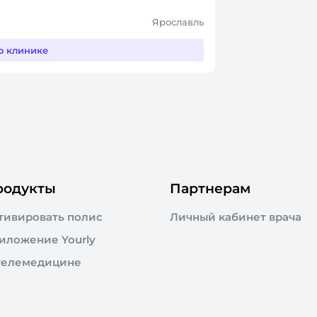
Ярославль
о клинике
родукты
Партнерам
тивировать полис
Личный кабинет врача
иложение Yourly
телемедицине