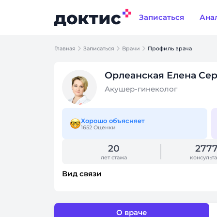
Записаться
Ана
Главная
Записаться
Врачи
Профиль врача
Орлеанская Елена Се
Акушер-гинеколог
Хорошо объясняет
1652 Оценки
20
277
лет стажа
консульт
Вид связи
О враче