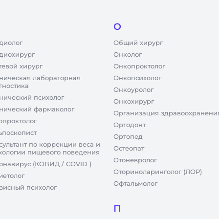
О
диолог
Общий хирург
диохирург
Онколог
тевой хирург
Онкопроктолог
ническая лабораторная
Онкопсихолог
гностика
Онкоуролог
нический психолог
Онкохирург
нический фармаколог
Организация здравоохранени
опроктолог
Ортодонт
ьпоскопист
Ортопед
сультант по коррекции веса и
Остеопат
хологии пищевого поведения
Отоневролог
онавирус (КОВИД / COVID )
Оториноларинголог (ЛОР)
метолог
Офтальмолог
зисный психолог
П