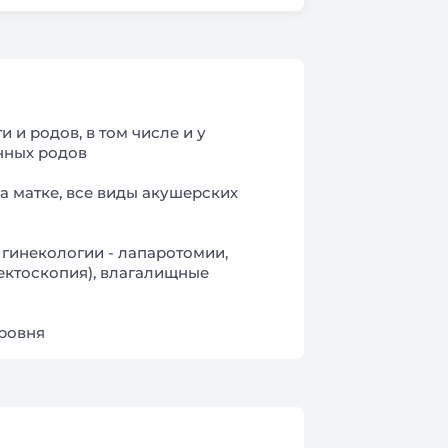
и родов, в том числе и у
нных родов
а матке, все виды акушерских
 гинекологии - лапаротомии,
ектоскопия), влагалищные