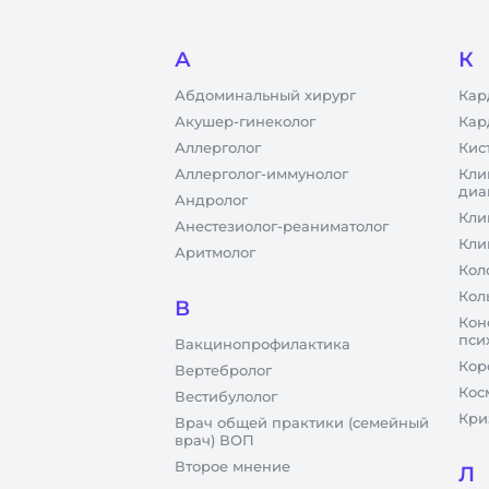
А
К
Абдоминальный хирург
Кар
Акушер-гинеколог
Кар
Аллерголог
Кис
Аллерголог-иммунолог
Кли
диа
Андролог
Кли
Анестезиолог-реаниматолог
Кли
Аритмолог
Кол
Кол
В
Кон
пси
Вакцинопрофилактика
Кор
Вертебролог
Кос
Вестибулолог
Кри
Врач общей практики (семейный
врач) ВОП
Второе мнение
Л