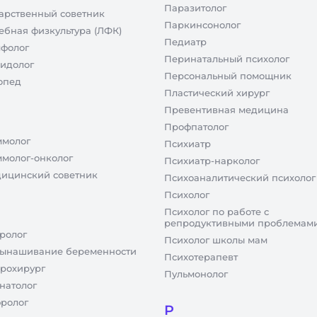
Паразитолог
арственный советник
Паркинсонолог
ебная физкультура (ЛФК)
Педиатр
фолог
Перинатальный психолог
идолог
Персональный помощник
опед
Пластический хирург
Превентивная медицина
Профпатолог
молог
Психиатр
молог-онколог
Психиатр-нарколог
ицинский советник
Психоаналитический психолог
Психолог
Психолог по работе с
репродуктивными проблемам
ролог
Психолог школы мам
ынашивание беременности
Психотерапевт
рохирург
Пульмонолог
натолог
ролог
Р