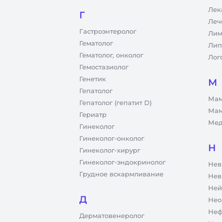
Лек
Г
Леч
Гастроэнтеролог
Лим
Гематолог
Лип
Гематолог, онколог
Лог
Гемостазиолог
Генетик
М
Гепатолог
Мам
Гепатолог (гепатит D)
Мам
Гериатр
Мед
Гинеколог
Гинеколог-онколог
Н
Гинеколог-хирург
Гинеколог-эндокринолог
Нев
Грудное вскармливание
Нев
Ней
Д
Нео
Неф
Дерматовенеролог