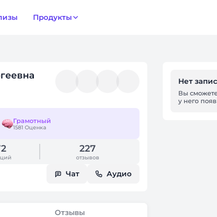
лизы
Продукты
ргеевна
Нет запи
Вы сможете
у него поя
Грамотный
1581 Оценка
72
227
аций
отзывов
Чат
Аудио
Отзывы