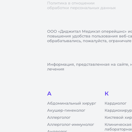
Политика в отношении
обработки персональных данных
ООО «Диджитал Медикэл оперейшнс»
ис
повышения удобства пользования веб-сай
обрабатывались, пожалуйста, ограничьте
Информация, представленная на сайте, 
лечения
А
К
Абдоминальный хирург
Кардиолог
Акушер-гинеколог
Кардиохирур
Аллерголог
Кистевой хир
Аллерголог-иммунолог
Клиническая
лабораторна
Андролог