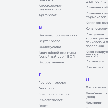
диагностика
Анестезиолог-
Клинический
реаниматолог
Клинический
Аритмолог
фармаколог
Колопроктол
В
Кольпоскопи
Консультант 
Вакцинопрофилактика
коррекции в
Вертебролог
психологии 
поведения
Вестибулолог
Коронавирус
Врач общей практики
COVID )
(семейный врач) ВОП
Косметолог
Второе мнение
Кризисный п
Г
Л
Гастроэнтеролог
Лекарственн
Гематолог
Лечебная фи
Гематолог, онколог
(ЛФК)
Гемостазиолог
Лимфолог
Генетик