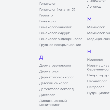
Липидолог
Гепатолог
Логопед
Гепатолог (гепатит D)
Гериатр
М
Гинеколог
Гинеколог-онколог
Маммолог
Гинеколог-хирург
Маммолог-он
Гинеколог-эндокринолог
Медицинский
Грудное вскармливание
Н
Д
Невролог
Дерматовенеролог
Невынашива
беременност
Дерматолог
Нейрохирург
Дерматолог-онколог
Неонатолог
Детский онколог
Нефролог
Дефектолог-логопед
Нутрициолог
Диетолог
Дистанционный
мониторинг