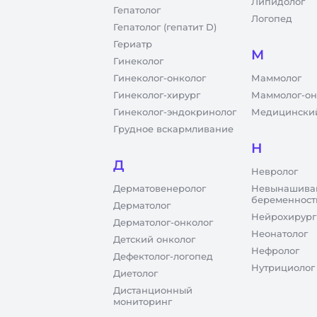
Липидолог
Гепатолог
Логопед
Гепатолог (гепатит D)
Гериатр
М
Гинеколог
Гинеколог-онколог
Маммолог
Гинеколог-хирург
Маммолог-он
Гинеколог-эндокринолог
Медицинский
Грудное вскармливание
Н
Д
Невролог
Дерматовенеролог
Невынашива
беременност
Дерматолог
Нейрохирург
Дерматолог-онколог
Неонатолог
Детский онколог
Нефролог
Дефектолог-логопед
Нутрициолог
Диетолог
Дистанционный
мониторинг