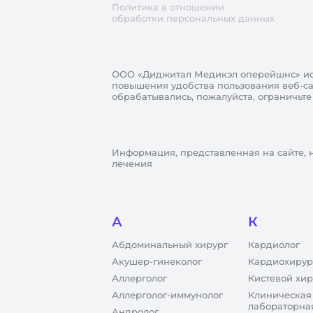
Политика в отношении
обработки персональных данных
ООО «Диджитал Медикэл оперейшнс»
ис
повышения удобства пользования веб-сай
обрабатывались, пожалуйста, ограничьте
Информация, представленная на сайте, 
лечения
А
К
Абдоминальный хирург
Кардиолог
Акушер-гинеколог
Кардиохирур
Аллерголог
Кистевой хир
Аллерголог-иммунолог
Клиническая
лабораторна
Андролог