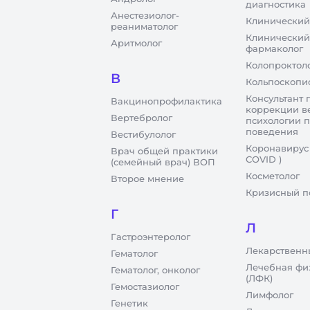
диагностика
Анестезиолог-
Клинический
реаниматолог
Клинический
Аритмолог
фармаколог
Колопроктол
В
Кольпоскопи
Консультант 
Вакцинопрофилактика
коррекции в
Вертебролог
психологии 
поведения
Вестибулолог
Коронавирус
Врач общей практики
COVID )
(семейный врач) ВОП
Косметолог
Второе мнение
Кризисный п
Г
Л
Гастроэнтеролог
Лекарственн
Гематолог
Лечебная фи
Гематолог, онколог
(ЛФК)
Гемостазиолог
Лимфолог
Генетик