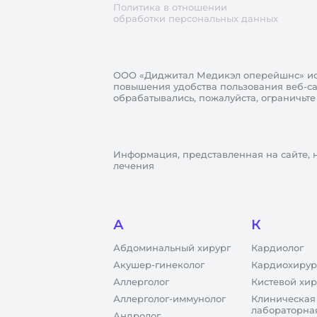
Политика в отношении
обработки персональных данных
ООО «Диджитал Медикэл оперейшнс»
ис
повышения удобства пользования веб-сай
обрабатывались, пожалуйста, ограничьте
Информация, представленная на сайте, 
лечения
А
К
Абдоминальный хирург
Кардиолог
Акушер-гинеколог
Кардиохирур
Аллерголог
Кистевой хир
Аллерголог-иммунолог
Клиническая
лабораторна
Андролог