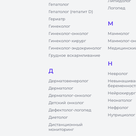
Липидолог
Гепатолог
Логопед
Гепатолог (гепатит D)
Гериатр
М
Гинеколог
Гинеколог-онколог
Маммолог
Гинеколог-хирург
Маммолог-он
Гинеколог-эндокринолог
Медицинский
Грудное вскармливание
Н
Д
Невролог
Дерматовенеролог
Невынашива
беременност
Дерматолог
Нейрохирург
Дерматолог-онколог
Неонатолог
Детский онколог
Нефролог
Дефектолог-логопед
Нутрициолог
Диетолог
Дистанционный
мониторинг