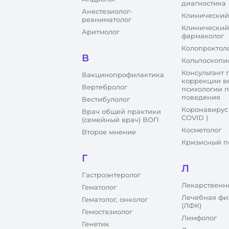
диагностика
Анестезиолог-
Клинический
реаниматолог
Клинический
Аритмолог
фармаколог
Колопроктол
В
Кольпоскопи
Консультант 
Вакцинопрофилактика
коррекции в
Вертебролог
психологии 
поведения
Вестибулолог
Коронавирус
Врач общей практики
COVID )
(семейный врач) ВОП
Косметолог
Второе мнение
Кризисный п
Г
Л
Гастроэнтеролог
Лекарственн
Гематолог
Лечебная фи
Гематолог, онколог
(ЛФК)
Гемостазиолог
Лимфолог
Генетик