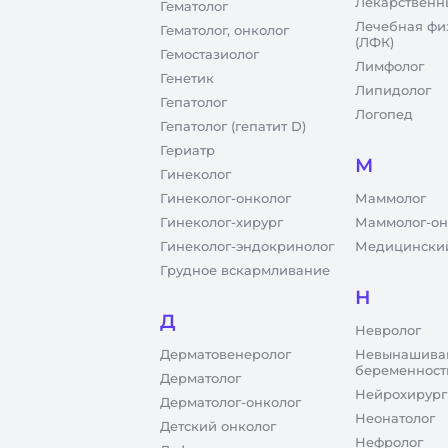
Лекарственн
Гематолог
Лечебная фи
Гематолог, онколог
(ЛФК)
Гемостазиолог
Лимфолог
Генетик
Липидолог
Гепатолог
Логопед
Гепатолог (гепатит D)
Гериатр
М
Гинеколог
Гинеколог-онколог
Маммолог
Гинеколог-хирург
Маммолог-он
Гинеколог-эндокринолог
Медицинский
Грудное вскармливание
Н
Д
Невролог
Дерматовенеролог
Невынашива
беременност
Дерматолог
Нейрохирург
Дерматолог-онколог
Неонатолог
Детский онколог
Нефролог