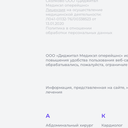
Сколково ООО «Диджитал
Медикэл оперейшнс»
Лицензия
на осуществление
медицинской деятельности:
Л041-01132-76/00338523 от
13.01.2020
Политика в отношении
обработки персональных данных
ООО «Диджитал Медикэл оперейшнс»
ис
повышения удобства пользования веб-сай
обрабатывались, пожалуйста, ограничьте
Информация, представленная на сайте, 
лечения
А
К
Абдоминальный хирург
Кардиолог