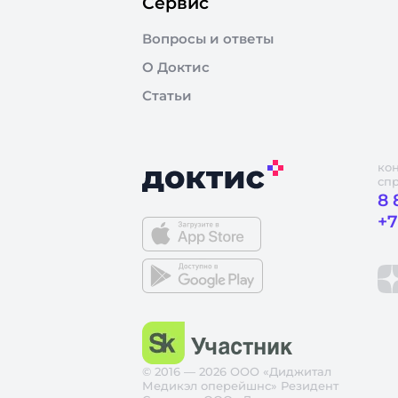
Сервис
Вопросы и ответы
О Доктис
Статьи
ко
сп
8 
+7
© 2016 — 2026 ООО «Диджитал
Медикэл оперейшнс» Резидент