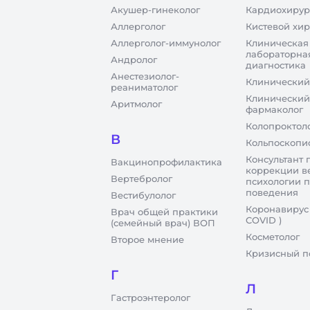
Акушер-гинеколог
Кардиохирур
Аллерголог
Кистевой хир
Аллерголог-иммунолог
Клиническая
лабораторна
Андролог
диагностика
Анестезиолог-
Клинический
реаниматолог
Клинический
Аритмолог
фармаколог
Колопроктол
В
Кольпоскопи
Консультант 
Вакцинопрофилактика
коррекции в
Вертебролог
психологии 
поведения
Вестибулолог
Коронавирус
Врач общей практики
COVID )
(семейный врач) ВОП
Косметолог
Второе мнение
Кризисный п
Г
Л
Гастроэнтеролог