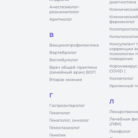
диагностика
Анестезиолог-
Клинический
реаниматолог
Клинический
Аритмолог
фармаколог
Колопроктол
В
Кольпоскопи
Консультант 
Вакцинопрофилактика
коррекции в
Вертебролог
психологии 
поведения
Вестибулолог
Коронавирус
Врач общей практики
COVID )
(семейный врач) ВОП
Косметолог
Второе мнение
Кризисный п
Г
Л
Гастроэнтеролог
Лекарственн
Гематолог
Лечебная фи
Гематолог, онколог
(ЛФК)
Гемостазиолог
Лимфолог
Генетик