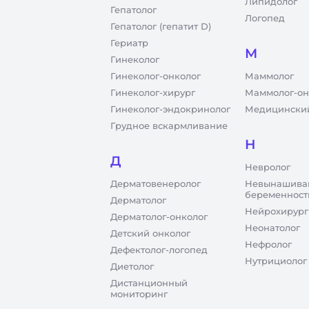
Липидолог
Гепатолог
Логопед
Гепатолог (гепатит D)
Гериатр
М
Гинеколог
Гинеколог-онколог
Маммолог
Гинеколог-хирург
Маммолог-он
Гинеколог-эндокринолог
Медицинский
Грудное вскармливание
Н
Д
Невролог
Дерматовенеролог
Невынашива
беременност
Дерматолог
Нейрохирург
Дерматолог-онколог
Неонатолог
Детский онколог
Нефролог
Дефектолог-логопед
Нутрициолог
Диетолог
Дистанционный
мониторинг