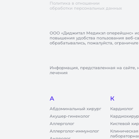
Политика в отношении
обработки персональных данных
ООО «Диджитал Медикэл оперейшнс»
ис
повышения удобства пользования веб-сай
обрабатывались, пожалуйста, ограничьте
Информация, представленная на сайте, 
лечения
А
К
Абдоминальный хирург
Кардиолог
Акушер-гинеколог
Кардиохирур
Аллерголог
Кистевой хир
Аллерголог-иммунолог
Клиническая
лабораторна
Андролог