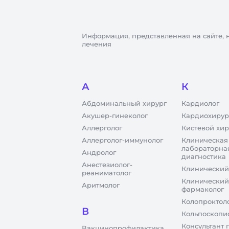
Информация, представленная на сайте, 
лечения
А
К
Абдоминальный хирург
Кардиолог
Акушер-гинеколог
Кардиохирур
Аллерголог
Кистевой хир
Аллерголог-иммунолог
Клиническая
лабораторна
Андролог
диагностика
Анестезиолог-
Клинический
реаниматолог
Клинический
Аритмолог
фармаколог
Колопроктол
В
Кольпоскопи
Консультант 
Вакцинопрофилактика