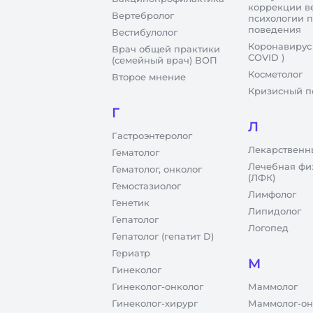
коррекции в
Вертебролог
психологии 
поведения
Вестибулолог
Коронавирус
Врач общей практики
COVID )
(семейный врач) ВОП
Косметолог
Второе мнение
Кризисный п
Г
Л
Гастроэнтеролог
Лекарственн
Гематолог
Лечебная фи
Гематолог, онколог
(ЛФК)
Гемостазиолог
Лимфолог
Генетик
Липидолог
Гепатолог
Логопед
Гепатолог (гепатит D)
Гериатр
М
Гинеколог
Гинеколог-онколог
Маммолог
Гинеколог-хирург
Маммолог-он