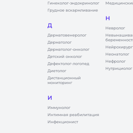
Гинеколог-эндокринолог
Медицинский
Грудное вскармливание
Н
Д
Невролог
Дерматовенеролог
Невынашива
беременност
Дерматолог
Нейрохирург
Дерматолог-онколог
Неонатолог
Детский онколог
Нефролог
Дефектолог-логопед
Нутрициолог
Диетолог
Дистанционный
мониторинг
И
Иммунолог
Интимная реабилитация
Инфекционист