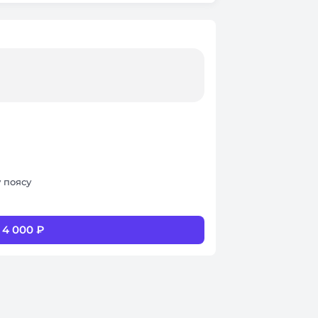
 поясу
 4 000 ₽