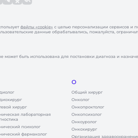
пользует
файлы «cookie»
с целью персонализации сервисов и п
пользовательские данные обрабатывались, пожалуйста, ограничь
не может быть использована для постановки диагноза и назнач
О
диолог
Общий хирург
диохирург
Онколог
тевой хирург
Онкопроктолог
ническая лабораторная
Онкопсихолог
гностика
Онкоуролог
нический психолог
Онкохирург
нический фармаколог
Организация здравоохранени