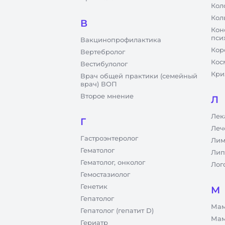
Кол
Кол
В
Кон
пси
Вакцинопрофилактика
Кор
Вертебролог
Кос
Вестибулолог
Кри
Врач общей практики (семейный
врач) ВОП
Второе мнение
Л
Лек
Г
Леч
Гастроэнтеролог
Лим
Гематолог
Лип
Гематолог, онколог
Лог
Гемостазиолог
Генетик
М
Гепатолог
Мам
Гепатолог (гепатит D)
Мам
Гериатр