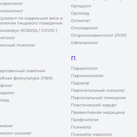
опроктолог
Ортодонт
ьпоскопист
Ортопед
сультант по коррекции веса и
Остеопат
хологии пищевого поведения
Отоневролог
онавирус (КОВИД / COVID )
Оториноларинголог (ЛОР)
метолог
Офтальмолог
зисный психолог
П
Паразитолог
арственный советник
Паркинсонолог
ебная физкультура (ЛФК)
Педиатр
фолог
Перинатальный психолог
идолог
Персональный помощник
опед
Пластический хирург
Превентивная медицина
Профпатолог
молог
Психиатр
молог-онколог
Психиатр-нарколог