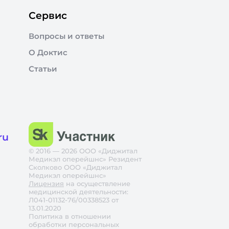
Сервис
Вопросы и ответы
О Доктис
Статьи
ru
© 2016 — 2026 ООО «Диджитал
Медикэл оперейшнс» Резидент
Сколково ООО «Диджитал
Медикэл оперейшнс»
Лицензия
на осуществление
медицинской деятельности:
Л041-01132-76/00338523 от
13.01.2020
Политика в отношении
обработки персональных