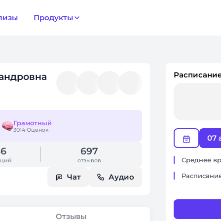
лизы
Продукты
Расписание
сандровна
Грамотный
3014 Оценок
07 
66
697
Среднее вр
аций
отзывов
Расписание
Чат
Аудио
Отзывы