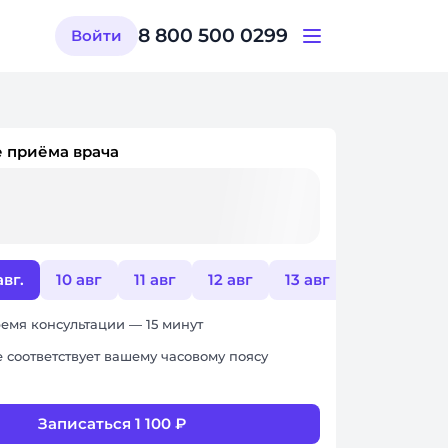
8 800 500 0299
Войти
 приёма врача
авг.
10 авг
11 авг
12 авг
13 авг
17 авг
емя консультации — 15 минут
 соответствует вашему часовому поясу
Записаться 1 100 ₽