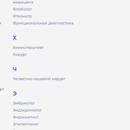
медицина
Флеболог
Фтизиатр
и
Функциональная диагностика
Х
Химиотерапевт
Хирург
Ч
Челюстно-лицевой хирург
рг
Э
Эмбриолог
Эндокринолог
Эндоскопист
Эпилептолог