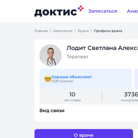
Записаться
Ана
Главная
Записаться
Врачи
Профиль врача
Лодит Светлана Алек
Терапевт
Хорошо объясняет
3128 Оценок
10
373
лет стажа
консульт
Вид связи
О враче