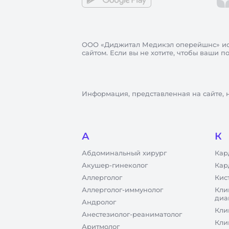
ООО «Диджитал Медикэл оперейшнс»
ис
сайтом. Если вы не хотите, чтобы ваши 
Информация, представленная на сайте, 
А
К
Абдоминальный хирург
Кар
Акушер-гинеколог
Кар
Аллерголог
Кис
Аллерголог-иммунолог
Кли
диа
Андролог
Кли
Анестезиолог-реаниматолог
Кли
Аритмолог