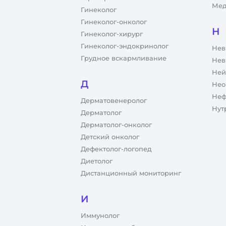
Мед
Гинеколог
Гинеколог-онколог
Н
Гинеколог-хирург
Гинеколог-эндокринолог
Нев
Грудное вскармливание
Нев
Ней
Д
Нео
Неф
Дерматовенеролог
Нут
Дерматолог
Дерматолог-онколог
Детский онколог
Дефектолог-логопед
Диетолог
Дистанционный мониторинг
И
Иммунолог