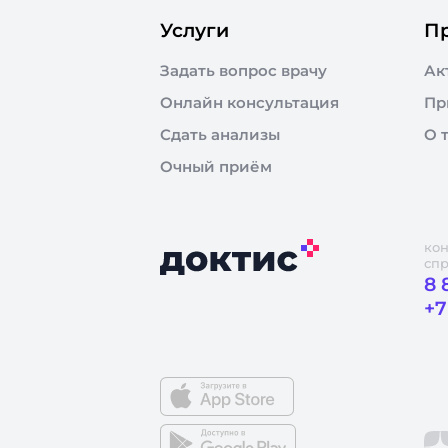
Услуги
П
Задать вопрос врачу
Ак
Онлайн консультация
Пр
Сдать анализы
О 
Очный приём
кон
сп
8 
+7