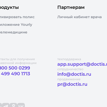
родукты
Партнерам
тивировать полис
Личный кабинет врача
иложение Yourly
телемедицине
такты для получения
техподдержка
равочной информации
app.support@doctis.
800 500 0299
сотрудничество
 499 490 1713
info@doctis.ru
продвижение
pr@doctis.ru