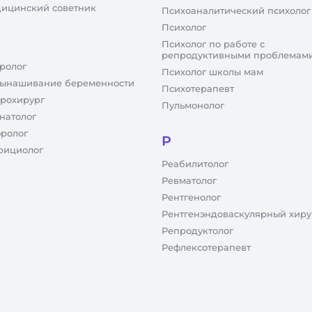
ицинский советник
Психоаналитический психолог
Психолог
Психолог по работе с
репродуктивными проблемам
ролог
Психолог школы мам
ынашивание беременности
Психотерапевт
рохирург
Пульмонолог
натолог
ролог
Р
рициолог
Реабилитолог
Ревматолог
Рентгенолог
Рентгенэндоваскулярный хиру
Репродуктолог
Рефлексотерапевт