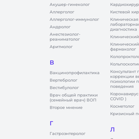
Акушер-гинеколог
Кардиохирур
Аллерголог
Кистевой хир
Аллерголог-иммунолог
Клиническая
лабораторна
Андролог
диагностика
Анестезиолог-
Клинический
реаниматолог
Клинический
Аритмолог
фармаколог
Колопроктол
В
Кольпоскопи
Консультант 
Вакцинопрофилактика
коррекции в
Вертебролог
психологии 
поведения
Вестибулолог
Коронавирус
Врач общей практики
COVID )
(семейный врач) ВОП
Косметолог
Второе мнение
Кризисный п
Г
Л
Гастроэнтеролог