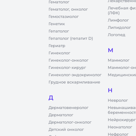
Лекарственн
Гематолог
Лечебная фи
Гематолог, онколог
(ЛФК)
Гемостазиолог
Лимфолог
Генетик
Липидолог
Гепатолог
Логопед
Гепатолог (гепатит D)
Гериатр
М
Гинеколог
Гинеколог-онколог
Маммолог
Гинеколог-хирург
Маммолог-он
Гинеколог-эндокринолог
Медицинский
Грудное вскармливание
Н
Д
Невролог
Дерматовенеролог
Невынашива
беременност
Дерматолог
Нейрохирург
Дерматолог-онколог
Неонатолог
Детский онколог
Нефролог