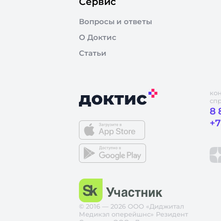
Сервис
Вопросы и ответы
О Доктис
Статьи
ко
сп
8 
+7
© 2016 — 2026 ООО «Диджитал
Медикэл оперейшнс» Резидент