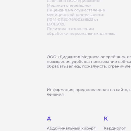
Сколково ООО «Диджитал
Медикэл оперейшнс»
Лицензия
на осуществление
медицинской деятельности:
Л041-01132-76/00338523 от
13.01.2020
Политика в отношении
обработки персональных данных
ООО «Диджитал Медикэл оперейшнс»
ис
повышения удобства пользования веб-сай
обрабатывались, пожалуйста, ограничьте
Информация, представленная на сайте, 
лечения
А
К
Абдоминальный хирург
Кардиолог