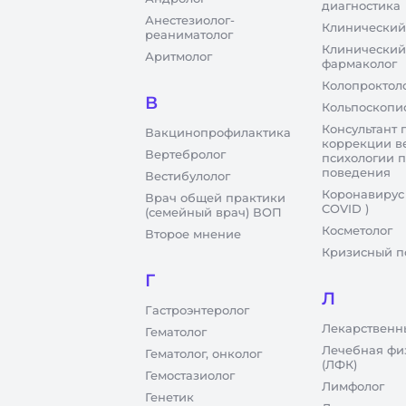
диагностика
Анестезиолог-
Клинический
реаниматолог
Клинический
Аритмолог
фармаколог
Колопроктол
В
Кольпоскопи
Консультант 
Вакцинопрофилактика
коррекции в
Вертебролог
психологии 
поведения
Вестибулолог
Коронавирус
Врач общей практики
COVID )
(семейный врач) ВОП
Косметолог
Второе мнение
Кризисный п
Г
Л
Гастроэнтеролог
Лекарственн
Гематолог
Лечебная фи
Гематолог, онколог
(ЛФК)
Гемостазиолог
Лимфолог
Генетик