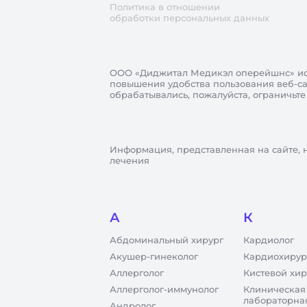
Политика в отношении
обработки персональных данных
ООО «Диджитал Медикэл оперейшнс»
ис
повышения удобства пользования веб-сай
обрабатывались, пожалуйста, ограничьте
Информация, представленная на сайте, 
лечения
А
К
Абдоминальный хирург
Кардиолог
Акушер-гинеколог
Кардиохирур
Аллерголог
Кистевой хир
Аллерголог-иммунолог
Клиническая
лабораторна
Андролог