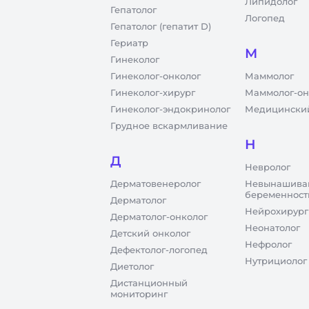
Липидолог
Гепатолог
Логопед
Гепатолог (гепатит D)
Гериатр
М
Гинеколог
Гинеколог-онколог
Маммолог
Гинеколог-хирург
Маммолог-он
Гинеколог-эндокринолог
Медицинский
Грудное вскармливание
Н
Д
Невролог
Дерматовенеролог
Невынашива
беременност
Дерматолог
Нейрохирург
Дерматолог-онколог
Неонатолог
Детский онколог
Нефролог
Дефектолог-логопед
Нутрициолог
Диетолог
Дистанционный
мониторинг