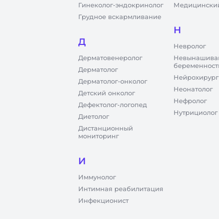
Гинеколог-эндокринолог
Медицинский
Грудное вскармливание
Н
Д
Невролог
Дерматовенеролог
Невынашива
беременност
Дерматолог
Нейрохирург
Дерматолог-онколог
Неонатолог
Детский онколог
Нефролог
Дефектолог-логопед
Нутрициолог
Диетолог
Дистанционный
мониторинг
И
Иммунолог
Интимная реабилитация
Инфекционист