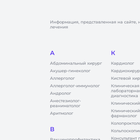
Информация, представленная на сайте, 
лечения
А
К
Абдоминальный хирург
Кардиолог
Акушер-гинеколог
Кардиохирур
Аллерголог
Кистевой хир
Аллерголог-иммунолог
Клиническая
лабораторна
Андролог
диагностика
Анестезиолог-
Клинический
реаниматолог
Клинический
Аритмолог
фармаколог
Колопроктол
В
Кольпоскопи
Консультант 
Вакцинопрофилактика