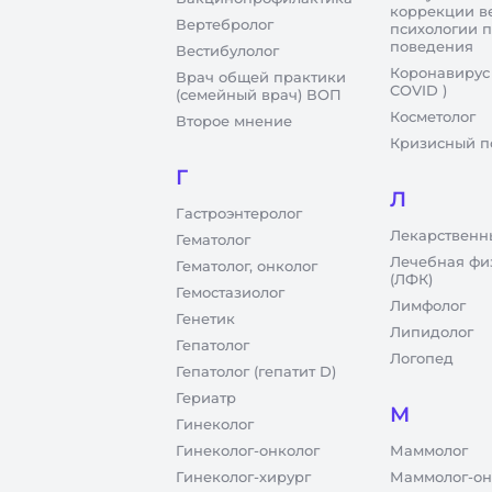
коррекции в
Вертебролог
психологии 
поведения
Вестибулолог
Коронавирус
Врач общей практики
COVID )
(семейный врач) ВОП
Косметолог
Второе мнение
Кризисный п
Г
Л
Гастроэнтеролог
Лекарственн
Гематолог
Лечебная фи
Гематолог, онколог
(ЛФК)
Гемостазиолог
Лимфолог
Генетик
Липидолог
Гепатолог
Логопед
Гепатолог (гепатит D)
Гериатр
М
Гинеколог
Гинеколог-онколог
Маммолог
Гинеколог-хирург
Маммолог-он