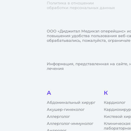
Политика в отношении
обработки персональных данных
ООО «Диджитал Медикэл оперейшнс»
ис
повышения удобства пользования веб-сай
обрабатывались, пожалуйста, ограничьте
Информация, представленная на сайте, 
лечения
А
К
Абдоминальный хирург
Кардиолог
Акушер-гинеколог
Кардиохирур
Аллерголог
Кистевой хир
Аллерголог-иммунолог
Клиническая
лабораторна
Андролог