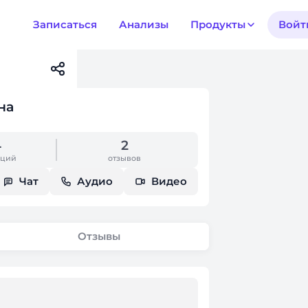
Записаться
Анализы
Продукты
Войт
на
4
2
аций
отзывов
Чат
Аудио
Видео
Отзывы