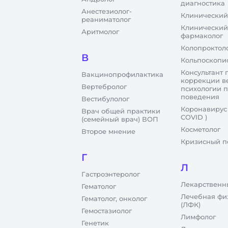
диагностика
Анестезиолог-
Клинический
реаниматолог
Клинический
Аритмолог
фармаколог
Колопроктол
В
Кольпоскопи
Консультант 
Вакцинопрофилактика
коррекции в
Вертебролог
психологии 
поведения
Вестибулолог
Коронавирус
Врач общей практики
COVID )
(семейный врач) ВОП
Косметолог
Второе мнение
Кризисный п
Г
Л
Гастроэнтеролог
Лекарственн
Гематолог
Лечебная фи
Гематолог, онколог
(ЛФК)
Гемостазиолог
Лимфолог
Генетик