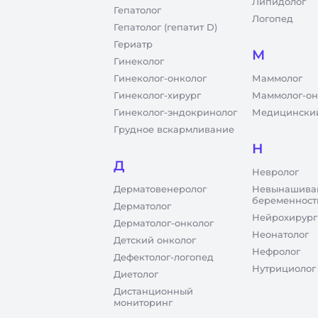
Липидолог
Гепатолог
Логопед
Гепатолог (гепатит D)
Гериатр
М
Гинеколог
Гинеколог-онколог
Маммолог
Гинеколог-хирург
Маммолог-он
Гинеколог-эндокринолог
Медицинский
Грудное вскармливание
Н
Д
Невролог
Дерматовенеролог
Невынашива
беременност
Дерматолог
Нейрохирург
Дерматолог-онколог
Неонатолог
Детский онколог
Нефролог
Дефектолог-логопед
Нутрициолог
Диетолог
Дистанционный
мониторинг