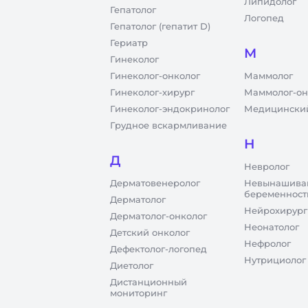
Липидолог
Гепатолог
Логопед
Гепатолог (гепатит D)
Гериатр
М
Гинеколог
Гинеколог-онколог
Маммолог
Гинеколог-хирург
Маммолог-он
Гинеколог-эндокринолог
Медицинский
Грудное вскармливание
Н
Д
Невролог
Дерматовенеролог
Невынашива
беременност
Дерматолог
Нейрохирург
Дерматолог-онколог
Неонатолог
Детский онколог
Нефролог
Дефектолог-логопед
Нутрициолог
Диетолог
Дистанционный
мониторинг