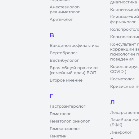
диагностика
Анестезиолог-
Клинический
реаниматолог
Клинический
Аритмолог
фармаколог
Колопроктол
В
Кольпоскопи
Консультант 
Вакцинопрофилактика
коррекции в
Вертебролог
психологии 
поведения
Вестибулолог
Коронавирус
Врач общей практики
COVID )
(семейный врач) ВОП
Косметолог
Второе мнение
Кризисный п
Г
Л
Гастроэнтеролог
Лекарственн
Гематолог
Лечебная фи
Гематолог, онколог
(ЛФК)
Гемостазиолог
Лимфолог
Генетик