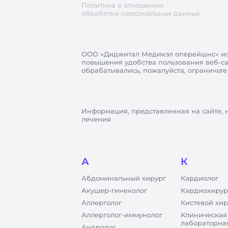
Политика в отношении
обработки персональных данных
ООО «Диджитал Медикэл оперейшнс»
ис
повышения удобства пользования веб-сай
обрабатывались, пожалуйста, ограничьте
Информация, представленная на сайте, 
лечения
А
К
Абдоминальный хирург
Кардиолог
Акушер-гинеколог
Кардиохирур
Аллерголог
Кистевой хир
Аллерголог-иммунолог
Клиническая
лабораторна
Андролог