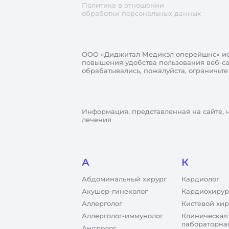
Политика в отношении
обработки персональных данных
ООО «Диджитал Медикэл оперейшнс»
ис
повышения удобства пользования веб-сай
обрабатывались, пожалуйста, ограничьте
Информация, представленная на сайте, 
лечения
А
К
Абдоминальный хирург
Кардиолог
Акушер-гинеколог
Кардиохирур
Аллерголог
Кистевой хир
Аллерголог-иммунолог
Клиническая
лабораторна
Андролог