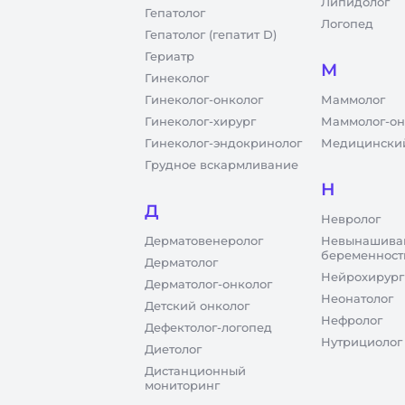
Липидолог
Гепатолог
Логопед
Гепатолог (гепатит D)
Гериатр
М
Гинеколог
Гинеколог-онколог
Маммолог
Гинеколог-хирург
Маммолог-он
Гинеколог-эндокринолог
Медицинский
Грудное вскармливание
Н
Д
Невролог
Дерматовенеролог
Невынашива
беременност
Дерматолог
Нейрохирург
Дерматолог-онколог
Неонатолог
Детский онколог
Нефролог
Дефектолог-логопед
Нутрициолог
Диетолог
Дистанционный
мониторинг