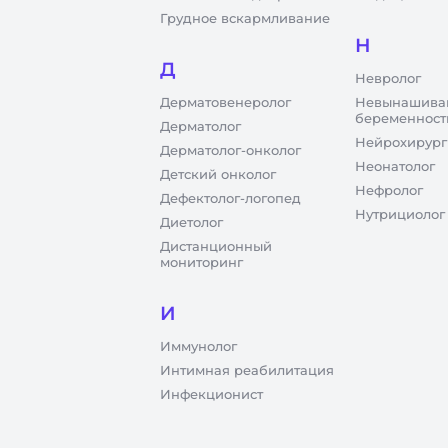
Грудное вскармливание
Н
Д
Невролог
Дерматовенеролог
Невынашива
беременност
Дерматолог
Нейрохирург
Дерматолог-онколог
Неонатолог
Детский онколог
Нефролог
Дефектолог-логопед
Нутрициолог
Диетолог
Дистанционный
мониторинг
И
Иммунолог
Интимная реабилитация
Инфекционист