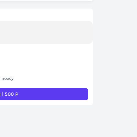
 поясу
 1 500 ₽