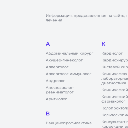
Информация, представленная на сайте, 
лечения
А
К
Абдоминальный хирург
Кардиолог
Акушер-гинеколог
Кардиохирур
Аллерголог
Кистевой хир
Аллерголог-иммунолог
Клиническая
лабораторна
Андролог
диагностика
Анестезиолог-
Клинический
реаниматолог
Клинический
Аритмолог
фармаколог
Колопроктол
В
Кольпоскопи
Консультант 
Вакцинопрофилактика
коррекции в