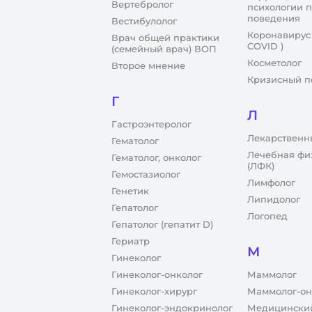
Вертебролог
психологии 
поведения
Вестибулолог
Коронавирус
Врач общей практики
COVID )
(семейный врач) ВОП
Косметолог
Второе мнение
Кризисный п
Г
Л
Гастроэнтеролог
Лекарственн
Гематолог
Лечебная фи
Гематолог, онколог
(ЛФК)
Гемостазиолог
Лимфолог
Генетик
Липидолог
Гепатолог
Логопед
Гепатолог (гепатит D)
Гериатр
М
Гинеколог
Гинеколог-онколог
Маммолог
Гинеколог-хирург
Маммолог-он
Гинеколог-эндокринолог
Медицинский