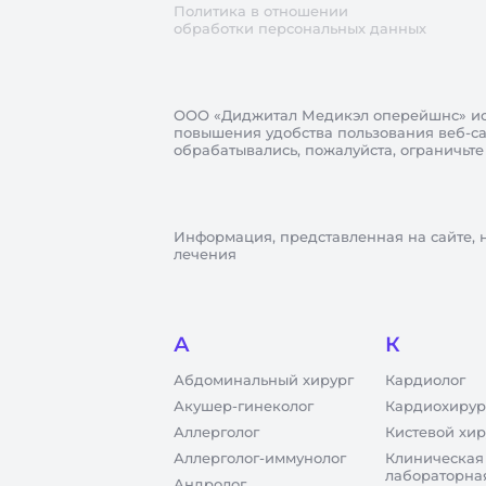
Политика в отношении
обработки персональных данных
ООО «Диджитал Медикэл оперейшнс»
ис
повышения удобства пользования веб-сай
обрабатывались, пожалуйста, ограничьте
Информация, представленная на сайте, 
лечения
А
К
Абдоминальный хирург
Кардиолог
Акушер-гинеколог
Кардиохирур
Аллерголог
Кистевой хир
Аллерголог-иммунолог
Клиническая
лабораторна
Андролог