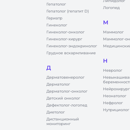
Липидолог
Гепатолог
Логопед
Гепатолог (гепатит D)
Гериатр
М
Гинеколог
Гинеколог-онколог
Маммолог
Гинеколог-хирург
Маммолог-он
Гинеколог-эндокринолог
Медицинский
Грудное вскармливание
Н
Д
Невролог
Дерматовенеролог
Невынашива
беременност
Дерматолог
Нейрохирург
Дерматолог-онколог
Неонатолог
Детский онколог
Нефролог
Дефектолог-логопед
Нутрициолог
Диетолог
Дистанционный
мониторинг