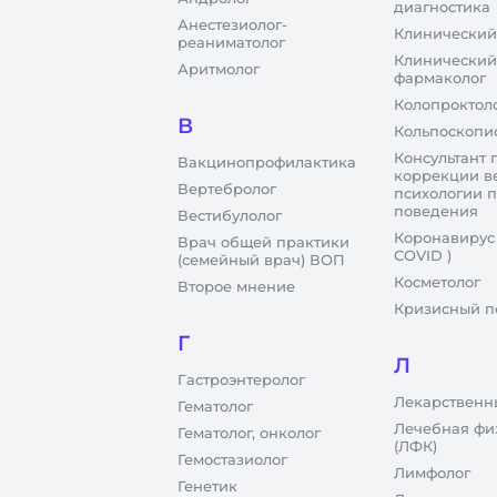
диагностика
Анестезиолог-
Клинический
реаниматолог
Клинический
Аритмолог
фармаколог
Колопроктол
В
Кольпоскопи
Консультант 
Вакцинопрофилактика
коррекции в
Вертебролог
психологии 
поведения
Вестибулолог
Коронавирус
Врач общей практики
COVID )
(семейный врач) ВОП
Косметолог
Второе мнение
Кризисный п
Г
Л
Гастроэнтеролог
Лекарственн
Гематолог
Лечебная фи
Гематолог, онколог
(ЛФК)
Гемостазиолог
Лимфолог
Генетик