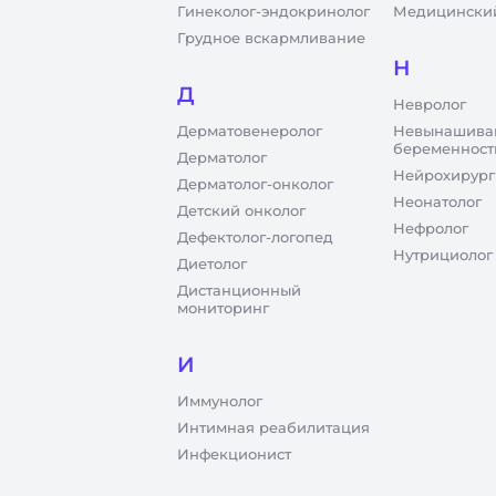
Гинеколог-эндокринолог
Медицинский
Грудное вскармливание
Н
Д
Невролог
Дерматовенеролог
Невынашива
беременност
Дерматолог
Нейрохирург
Дерматолог-онколог
Неонатолог
Детский онколог
Нефролог
Дефектолог-логопед
Нутрициолог
Диетолог
Дистанционный
мониторинг
И
Иммунолог
Интимная реабилитация
Инфекционист