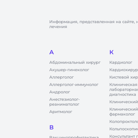
Информация, представленная на сайте, 
лечения
А
К
Абдоминальный хирург
Кардиолог
Акушер-гинеколог
Кардиохирур
Аллерголог
Кистевой хир
Аллерголог-иммунолог
Клиническая
лабораторна
Андролог
диагностика
Анестезиолог-
Клинический
реаниматолог
Клинический
Аритмолог
фармаколог
Колопроктол
В
Кольпоскопи
Консультант 
Вакцинопрофилактика