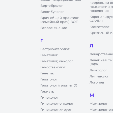
коррекции в
Вертебролог
психологии 
поведения
Вестибулолог
Коронавирус
Врач общей практики
COVID )
(семейный врач) ВОП
Косметолог
Второе мнение
Кризисный п
Г
Л
Гастроэнтеролог
Лекарственн
Гематолог
Лечебная фи
Гематолог, онколог
(ЛФК)
Гемостазиолог
Лимфолог
Генетик
Липидолог
Гепатолог
Логопед
Гепатолог (гепатит D)
Гериатр
М
Гинеколог
Гинеколог-онколог
Маммолог
Гинеколог-хирург
Маммолог-он