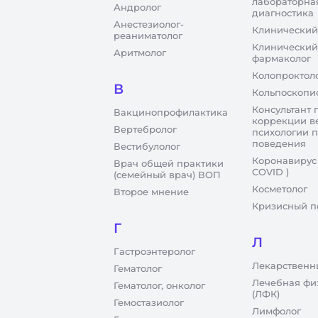
лабораторна
Андролог
диагностика
Анестезиолог-
Клинический
реаниматолог
Клинический
Аритмолог
фармаколог
Колопроктол
В
Кольпоскопи
Консультант 
Вакцинопрофилактика
коррекции в
Вертебролог
психологии 
поведения
Вестибулолог
Коронавирус
Врач общей практики
COVID )
(семейный врач) ВОП
Косметолог
Второе мнение
Кризисный п
Г
Л
Гастроэнтеролог
Лекарственн
Гематолог
Лечебная фи
Гематолог, онколог
(ЛФК)
Гемостазиолог
Лимфолог