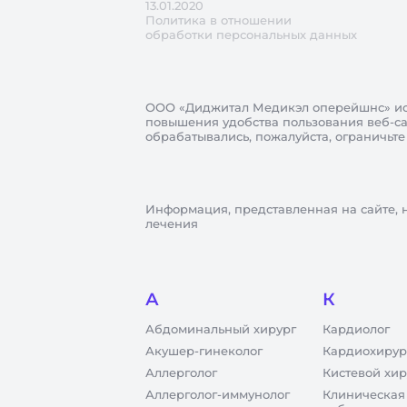
13.01.2020
Политика в отношении
обработки персональных данных
ООО «Диджитал Медикэл оперейшнс»
ис
повышения удобства пользования веб-сай
обрабатывались, пожалуйста, ограничьте
Информация, представленная на сайте, 
лечения
А
К
Абдоминальный хирург
Кардиолог
Акушер-гинеколог
Кардиохирур
Аллерголог
Кистевой хир
Аллерголог-иммунолог
Клиническая