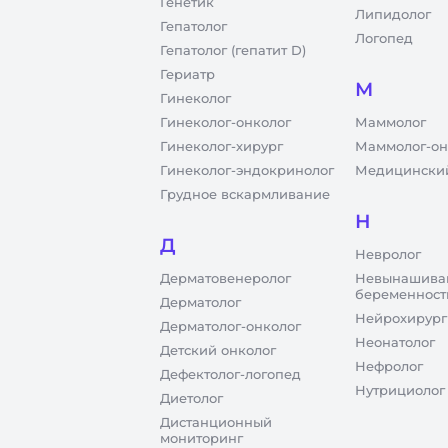
Генетик
Липидолог
Гепатолог
Логопед
Гепатолог (гепатит D)
Гериатр
М
Гинеколог
Гинеколог-онколог
Маммолог
Гинеколог-хирург
Маммолог-он
Гинеколог-эндокринолог
Медицинский
Грудное вскармливание
Н
Д
Невролог
Дерматовенеролог
Невынашива
беременност
Дерматолог
Нейрохирург
Дерматолог-онколог
Неонатолог
Детский онколог
Нефролог
Дефектолог-логопед
Нутрициолог
Диетолог
Дистанционный
мониторинг