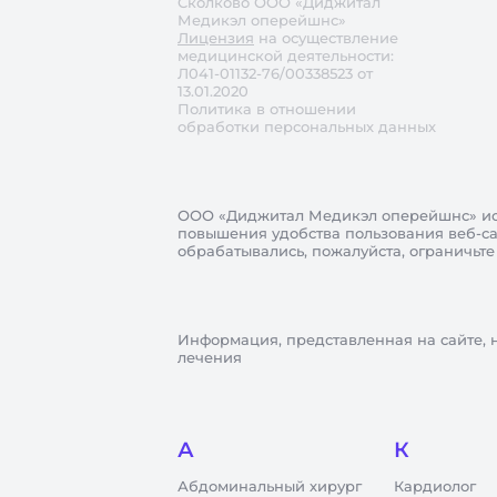
Сколково ООО «Диджитал
Медикэл оперейшнс»
Лицензия
на осуществление
медицинской деятельности:
Л041-01132-76/00338523 от
13.01.2020
Политика в отношении
обработки персональных данных
ООО «Диджитал Медикэл оперейшнс»
ис
повышения удобства пользования веб-сай
обрабатывались, пожалуйста, ограничьте
Информация, представленная на сайте, 
лечения
А
К
Абдоминальный хирург
Кардиолог