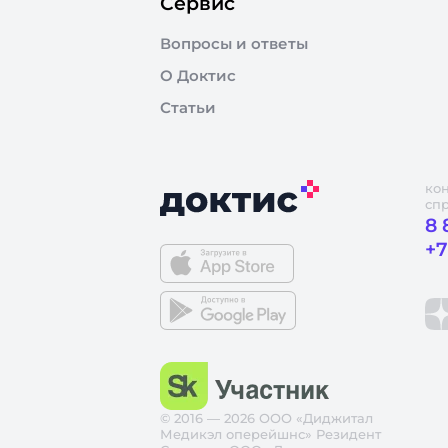
Сервис
Вопросы и ответы
О Доктис
Статьи
ко
сп
8 
+7
© 2016 — 2026 ООО «Диджитал
Медикэл оперейшнс» Резидент