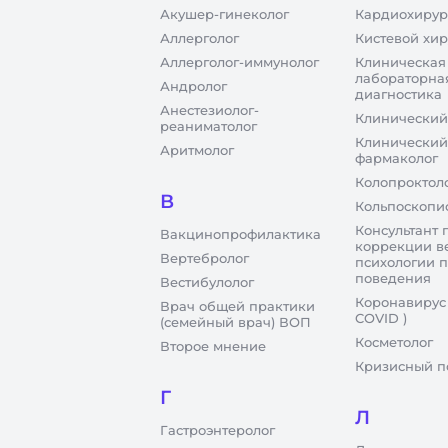
Акушер-гинеколог
Кардиохирур
Аллерголог
Кистевой хир
Аллерголог-иммунолог
Клиническая
лабораторна
Андролог
диагностика
Анестезиолог-
Клинический
реаниматолог
Клинический
Аритмолог
фармаколог
Колопроктол
В
Кольпоскопи
Консультант 
Вакцинопрофилактика
коррекции в
Вертебролог
психологии 
поведения
Вестибулолог
Коронавирус
Врач общей практики
COVID )
(семейный врач) ВОП
Косметолог
Второе мнение
Кризисный п
Г
Л
Гастроэнтеролог