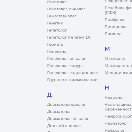
Лекарственн
Гематолог
Лечебная фи
Гематолог, онколог
(ЛФК)
Гемостазиолог
Лимфолог
Генетик
Липидолог
Гепатолог
Логопед
Гепатолог (гепатит D)
Гериатр
М
Гинеколог
Гинеколог-онколог
Маммолог
Гинеколог-хирург
Маммолог-он
Гинеколог-эндокринолог
Медицинский
Грудное вскармливание
Н
Д
Невролог
Дерматовенеролог
Невынашива
беременност
Дерматолог
Нейрохирург
Дерматолог-онколог
Неонатолог
Детский онколог
Нефролог