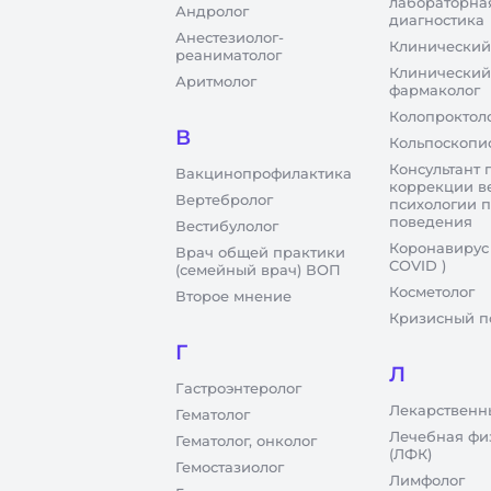
лабораторна
Андролог
диагностика
Анестезиолог-
Клинический
реаниматолог
Клинический
Аритмолог
фармаколог
Колопроктол
В
Кольпоскопи
Консультант 
Вакцинопрофилактика
коррекции в
Вертебролог
психологии 
поведения
Вестибулолог
Коронавирус
Врач общей практики
COVID )
(семейный врач) ВОП
Косметолог
Второе мнение
Кризисный п
Г
Л
Гастроэнтеролог
Лекарственн
Гематолог
Лечебная фи
Гематолог, онколог
(ЛФК)
Гемостазиолог
Лимфолог