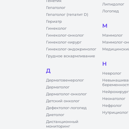
Генетик
Липидолог
Гепатолог
Логопед
Гепатолог (гепатит D)
Гериатр
М
Гинеколог
Гинеколог-онколог
Маммолог
Гинеколог-хирург
Маммолог-он
Гинеколог-эндокринолог
Медицинский
Грудное вскармливание
Н
Д
Невролог
Дерматовенеролог
Невынашива
беременност
Дерматолог
Нейрохирург
Дерматолог-онколог
Неонатолог
Детский онколог
Нефролог
Дефектолог-логопед
Нутрициолог
Диетолог
Дистанционный
мониторинг