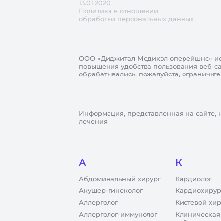
13.01.2020
Политика в отношении
обработки персональных данных
ООО «Диджитал Медикэл оперейшнс»
ис
повышения удобства пользования веб-сай
обрабатывались, пожалуйста, ограничьте
Информация, представленная на сайте, 
лечения
А
К
Абдоминальный хирург
Кардиолог
Акушер-гинеколог
Кардиохирур
Аллерголог
Кистевой хир
Аллерголог-иммунолог
Клиническая