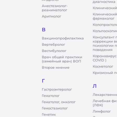
диагностика
Анестезиолог-
Клинический
реаниматолог
Клинический
Аритмолог
фармаколог
Колопроктол
В
Кольпоскопи
Консультант 
Вакцинопрофилактика
коррекции в
Вертебролог
психологии 
поведения
Вестибулолог
Коронавирус
Врач общей практики
COVID )
(семейный врач) ВОП
Косметолог
Второе мнение
Кризисный п
Г
Л
Гастроэнтеролог
Лекарственн
Гематолог
Лечебная фи
Гематолог, онколог
(ЛФК)
Гемостазиолог
Лимфолог
Генетик