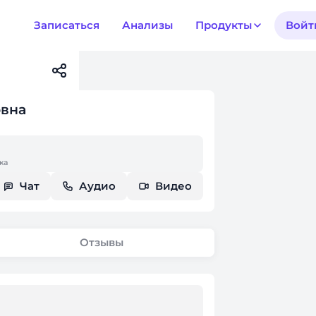
Записаться
Анализы
Продукты
Войт
овна
жа
Чат
Аудио
Видео
Отзывы