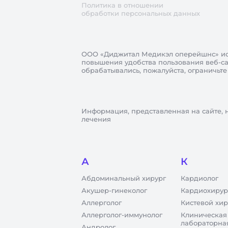
Политика в отношении
обработки персональных данных
ООО «Диджитал Медикэл оперейшнс»
ис
повышения удобства пользования веб-сай
обрабатывались, пожалуйста, ограничьте
Информация, представленная на сайте, 
лечения
А
К
Абдоминальный хирург
Кардиолог
Акушер-гинеколог
Кардиохирур
Аллерголог
Кистевой хир
Аллерголог-иммунолог
Клиническая
лабораторна
Андролог