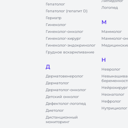
Липидолог
Гепатолог
Логопед
Гепатолог (гепатит D)
Гериатр
М
Гинеколог
Гинеколог-онколог
Маммолог
Гинеколог-хирург
Маммолог-он
Гинеколог-эндокринолог
Медицинский
Грудное вскармливание
Н
Д
Невролог
Дерматовенеролог
Невынашива
беременност
Дерматолог
Нейрохирург
Дерматолог-онколог
Неонатолог
Детский онколог
Нефролог
Дефектолог-логопед
Нутрициолог
Диетолог
Дистанционный
мониторинг