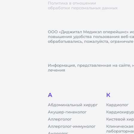
Политика в отношении
обработки персональных данных
ООО «Диджитал Медикэл оперейшнс»
ис
повышения удобства пользования веб-сай
обрабатывались, пожалуйста, ограничьте
Информация, представленная на сайте, 
лечения
А
К
Абдоминальный хирург
Кардиолог
Акушер-гинеколог
Кардиохирур
Аллерголог
Кистевой хир
Аллерголог-иммунолог
Клиническая
лабораторна
Андролог