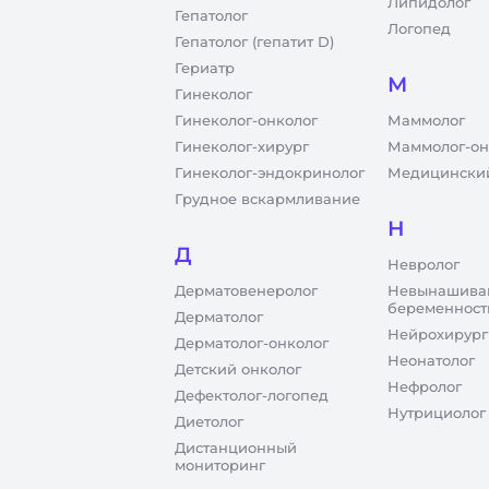
Липидолог
Гепатолог
Логопед
Гепатолог (гепатит D)
Гериатр
М
Гинеколог
Гинеколог-онколог
Маммолог
Гинеколог-хирург
Маммолог-он
Гинеколог-эндокринолог
Медицинский
Грудное вскармливание
Н
Д
Невролог
Дерматовенеролог
Невынашива
беременност
Дерматолог
Нейрохирург
Дерматолог-онколог
Неонатолог
Детский онколог
Нефролог
Дефектолог-логопед
Нутрициолог
Диетолог
Дистанционный
мониторинг