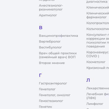
диагностика
Анестезиолог-
Клинический
реаниматолог
Клинический
Аритмолог
фармаколог
Колопроктол
В
Кольпоскопи
Консультант 
Вакцинопрофилактика
коррекции в
Вертебролог
психологии 
поведения
Вестибулолог
Коронавирус
Врач общей практики
COVID )
(семейный врач) ВОП
Косметолог
Второе мнение
Кризисный п
Г
Л
Гастроэнтеролог
Лекарственн
Гематолог
Лечебная фи
Гематолог, онколог
(ЛФК)
Гемостазиолог
Лимфолог
Генетик