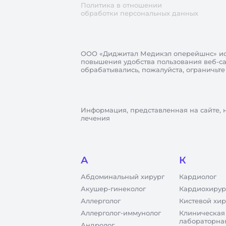
Политика в отношении
обработки персональных данных
ООО «Диджитал Медикэл оперейшнс»
ис
повышения удобства пользования веб-сай
обрабатывались, пожалуйста, ограничьте
Информация, представленная на сайте, 
лечения
А
К
Абдоминальный хирург
Кардиолог
Акушер-гинеколог
Кардиохирур
Аллерголог
Кистевой хир
Аллерголог-иммунолог
Клиническая
лабораторна
Андролог