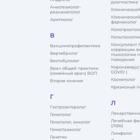
диагностика
Анестезиолог-
Клинический
реаниматолог
Клинический
Аритмолог
фармаколог
Колопроктол
В
Кольпоскопи
Консультант 
Вакцинопрофилактика
коррекции в
Вертебролог
психологии 
поведения
Вестибулолог
Коронавирус
Врач общей практики
COVID )
(семейный врач) ВОП
Косметолог
Второе мнение
Кризисный п
Г
Л
Гастроэнтеролог
Лекарственн
Гематолог
Лечебная фи
Гематолог, онколог
(ЛФК)
Гемостазиолог
Лимфолог
Генетик