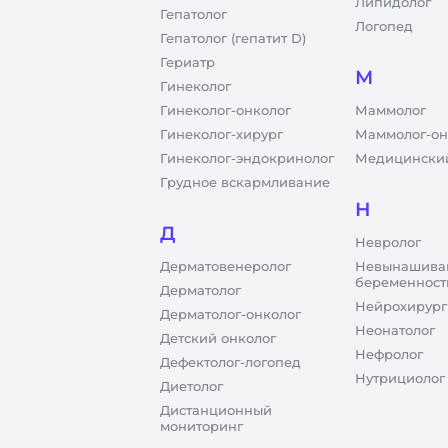
Липидолог
Гепатолог
Логопед
Гепатолог (гепатит D)
Гериатр
М
Гинеколог
Гинеколог-онколог
Маммолог
Гинеколог-хирург
Маммолог-он
Гинеколог-эндокринолог
Медицинский
Грудное вскармливание
Н
Д
Невролог
Дерматовенеролог
Невынашива
беременност
Дерматолог
Нейрохирург
Дерматолог-онколог
Неонатолог
Детский онколог
Нефролог
Дефектолог-логопед
Нутрициолог
Диетолог
Дистанционный
мониторинг