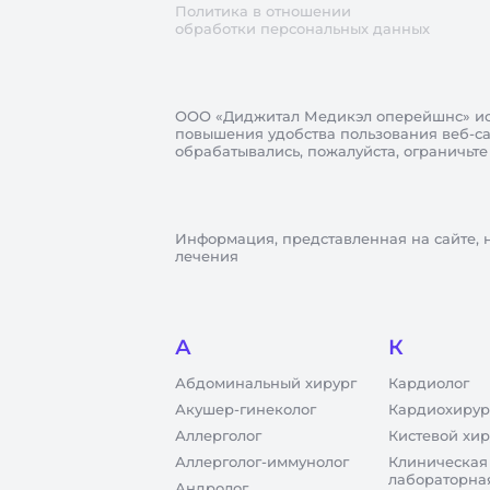
Политика в отношении
обработки персональных данных
ООО «Диджитал Медикэл оперейшнс»
ис
повышения удобства пользования веб-сай
обрабатывались, пожалуйста, ограничьте
Информация, представленная на сайте, 
лечения
А
К
Абдоминальный хирург
Кардиолог
Акушер-гинеколог
Кардиохирур
Аллерголог
Кистевой хир
Аллерголог-иммунолог
Клиническая
лабораторна
Андролог