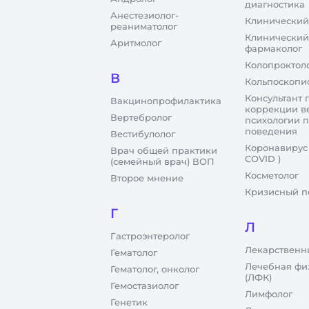
диагностика
Анестезиолог-
Клинический
реаниматолог
Клинический
Аритмолог
фармаколог
Колопроктол
В
Кольпоскопи
Консультант 
Вакцинопрофилактика
коррекции в
Вертебролог
психологии 
поведения
Вестибулолог
Коронавирус
Врач общей практики
COVID )
(семейный врач) ВОП
Косметолог
Второе мнение
Кризисный п
Г
Л
Гастроэнтеролог
Лекарственн
Гематолог
Лечебная фи
Гематолог, онколог
(ЛФК)
Гемостазиолог
Лимфолог
Генетик