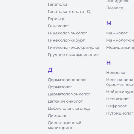
Липидолог
Гепатолог
Логопед
Гепатолог (гепатит D)
Гериатр
М
Гинеколог
Гинеколог-онколог
Маммолог
Гинеколог-хирург
Маммолог-он
Гинеколог-эндокринолог
Медицинский
Грудное вскармливание
Н
Д
Невролог
Дерматовенеролог
Невынашива
беременност
Дерматолог
Нейрохирург
Дерматолог-онколог
Неонатолог
Детский онколог
Нефролог
Дефектолог-логопед
Нутрициолог
Диетолог
Дистанционный
мониторинг