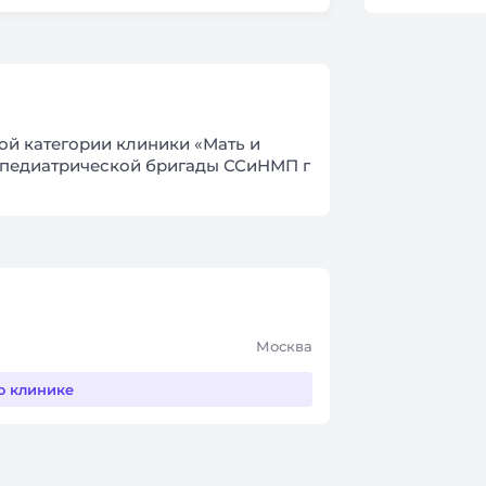
й категории клиники «Мать и
й педиатрической бригады ССиНМП г
Москва
о клинике