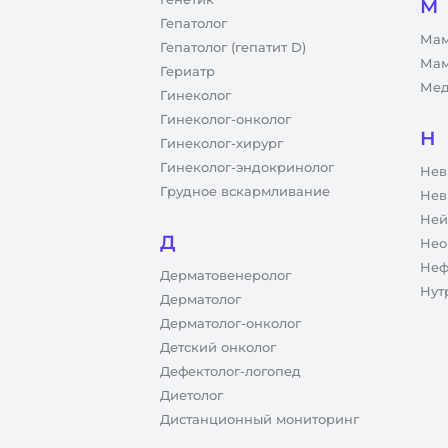
М
Гепатолог
Мам
Гепатолог (гепатит D)
Мам
Гериатр
Мед
Гинеколог
Гинеколог-онколог
Н
Гинеколог-хирург
Гинеколог-эндокринолог
Нев
Грудное вскармливание
Нев
Ней
Д
Нео
Неф
Дерматовенеролог
Нут
Дерматолог
Дерматолог-онколог
Детский онколог
Дефектолог-логопед
Диетолог
Дистанционный мониторинг