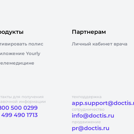
родукты
Партнерам
тивировать полис
Личный кабинет врача
иложение Yourly
телемедицине
такты для получения
техподдержка
равочной информации
app.support@doctis.
800 500 0299
сотрудничество
 499 490 1713
info@doctis.ru
продвижение
pr@doctis.ru