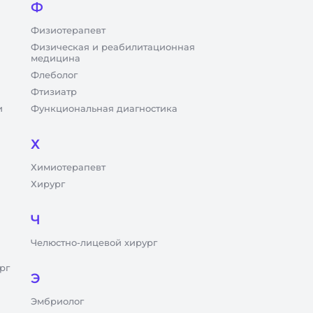
Ф
Физиотерапевт
Физическая и реабилитационная
медицина
Флеболог
Фтизиатр
и
Функциональная диагностика
Х
Химиотерапевт
Хирург
Ч
Челюстно-лицевой хирург
рг
Э
Эмбриолог