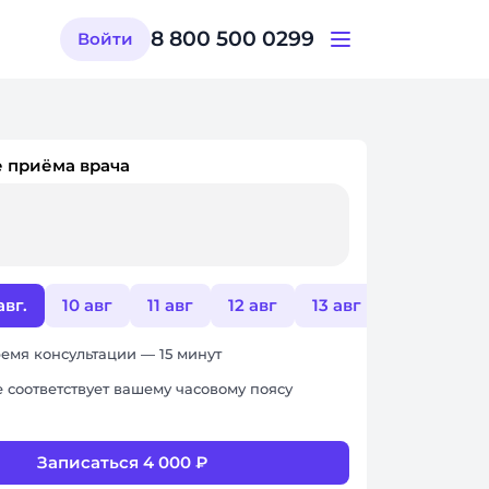
8 800 500 0299
Войти
 приёма врача
авг.
10 авг
11 авг
12 авг
13 авг
17 авг
емя консультации — 15 минут
 соответствует вашему часовому поясу
Записаться 4 000 ₽