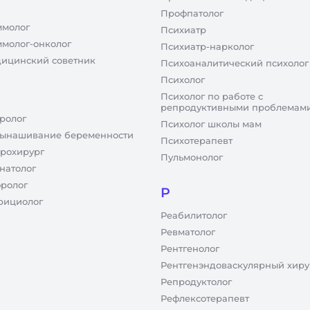
Профпатолог
молог
Психиатр
молог-онколог
Психиатр-нарколог
ицинский советник
Психоаналитический психолог
Психолог
Психолог по работе с
репродуктивными проблемам
ролог
Психолог школы мам
ынашивание беременности
Психотерапевт
рохирург
Пульмонолог
натолог
ролог
Р
рициолог
Реабилитолог
Ревматолог
Рентгенолог
Рентгенэндоваскулярный хиру
Репродуктолог
Рефлексотерапевт