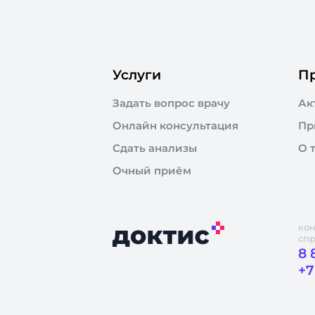
Услуги
П
Задать вопрос врачу
Ак
Онлайн консультация
Пр
Сдать анализы
О 
Очный приём
кон
сп
8 
+7