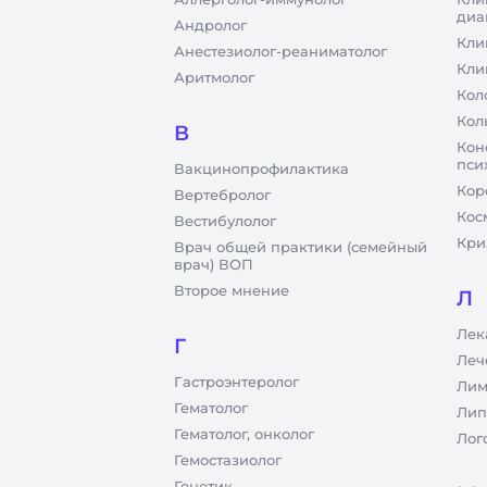
диа
Андролог
Кли
Анестезиолог-реаниматолог
Кли
Аритмолог
Кол
Кол
В
Кон
пси
Вакцинопрофилактика
Кор
Вертебролог
Кос
Вестибулолог
Кри
Врач общей практики (семейный
врач) ВОП
Второе мнение
Л
Лек
Г
Леч
Гастроэнтеролог
Лим
Гематолог
Лип
Гематолог, онколог
Лог
Гемостазиолог
Генетик