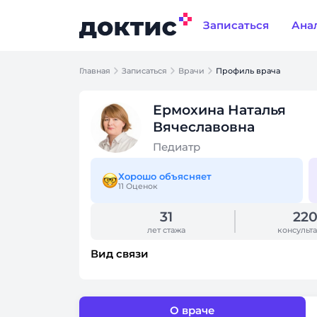
Записаться
Ана
Главная
Записаться
Врачи
Профиль врача
Ермохина Наталья
Вячеславовна
Педиатр
Хорошо объясняет
11 Оценок
31
22
лет стажа
консульт
Вид связи
О враче