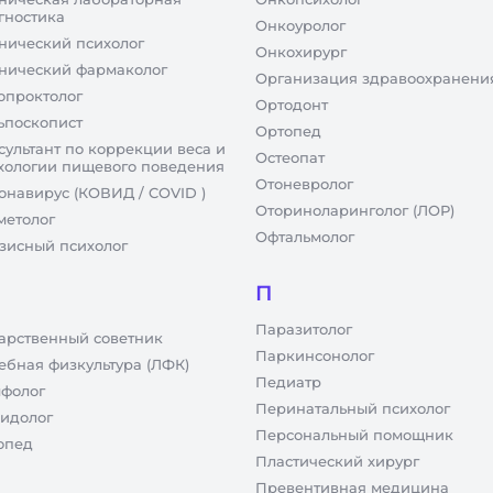
гностика
Онкоуролог
нический психолог
Онкохирург
нический фармаколог
Организация здравоохранени
опроктолог
Ортодонт
ьпоскопист
Ортопед
сультант по коррекции веса и
Остеопат
хологии пищевого поведения
Отоневролог
онавирус (КОВИД / COVID )
Оториноларинголог (ЛОР)
метолог
Офтальмолог
зисный психолог
П
Паразитолог
арственный советник
Паркинсонолог
ебная физкультура (ЛФК)
Педиатр
фолог
Перинатальный психолог
идолог
Персональный помощник
опед
Пластический хирург
Превентивная медицина