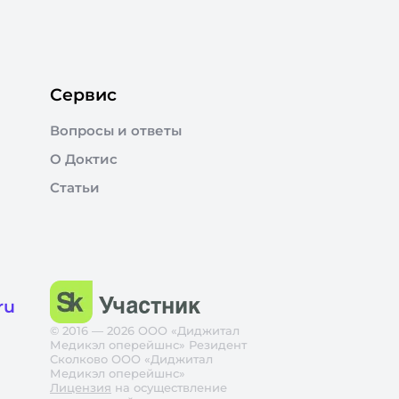
Сервис
Вопросы и ответы
О Доктис
Статьи
ru
© 2016 — 2026 ООО «Диджитал
Медикэл оперейшнс» Резидент
Сколково ООО «Диджитал
Медикэл оперейшнс»
Лицензия
на осуществление