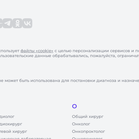
пользует
файлы «cookie»
с целью персонализации сервисов и п
пользовательские данные обрабатывались, пожалуйста, ограничь
не может быть использована для постановки диагноза и назнач
О
диолог
Общий хирург
диохирург
Онколог
тевой хирург
Онкопроктолог
ническая лабораторная
Онкопсихолог