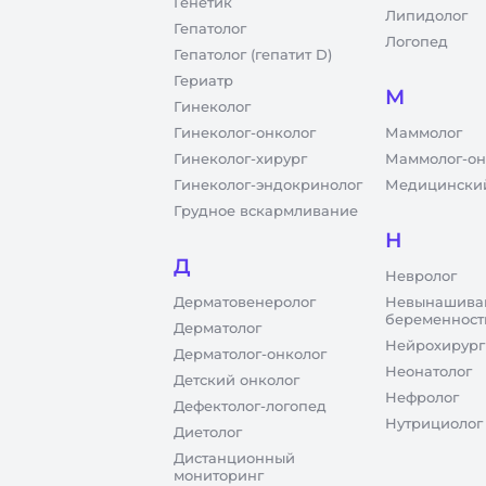
Генетик
Липидолог
Гепатолог
Логопед
Гепатолог (гепатит D)
Гериатр
М
Гинеколог
Гинеколог-онколог
Маммолог
Гинеколог-хирург
Маммолог-он
Гинеколог-эндокринолог
Медицинский
Грудное вскармливание
Н
Д
Невролог
Дерматовенеролог
Невынашива
беременност
Дерматолог
Нейрохирург
Дерматолог-онколог
Неонатолог
Детский онколог
Нефролог
Дефектолог-логопед
Нутрициолог
Диетолог
Дистанционный
мониторинг