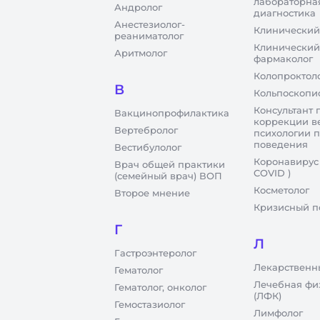
лабораторна
Андролог
диагностика
Анестезиолог-
Клинический
реаниматолог
Клинический
Аритмолог
фармаколог
Колопроктол
В
Кольпоскопи
Консультант 
Вакцинопрофилактика
коррекции в
Вертебролог
психологии 
поведения
Вестибулолог
Коронавирус
Врач общей практики
COVID )
(семейный врач) ВОП
Косметолог
Второе мнение
Кризисный п
Г
Л
Гастроэнтеролог
Лекарственн
Гематолог
Лечебная фи
Гематолог, онколог
(ЛФК)
Гемостазиолог
Лимфолог