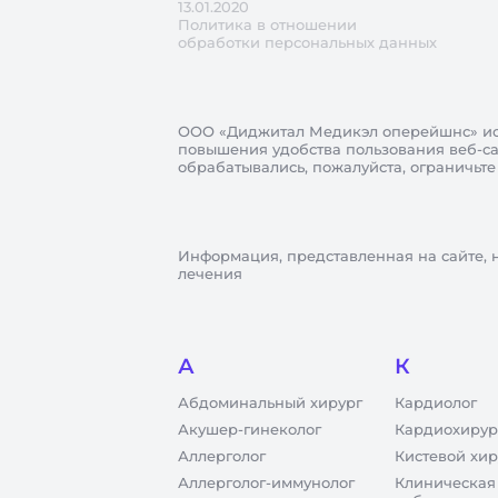
13.01.2020
Политика в отношении
обработки персональных данных
ООО «Диджитал Медикэл оперейшнс»
ис
повышения удобства пользования веб-сай
обрабатывались, пожалуйста, ограничьте
Информация, представленная на сайте, 
лечения
А
К
Абдоминальный хирург
Кардиолог
Акушер-гинеколог
Кардиохирур
Аллерголог
Кистевой хир
Аллерголог-иммунолог
Клиническая