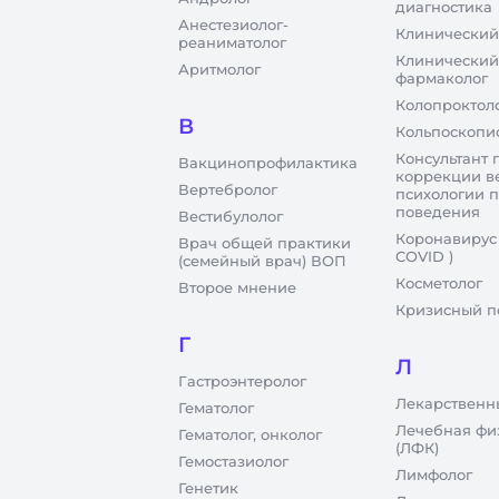
диагностика
Анестезиолог-
Клинический
реаниматолог
Клинический
Аритмолог
фармаколог
Колопроктол
В
Кольпоскопи
Консультант 
Вакцинопрофилактика
коррекции в
Вертебролог
психологии 
поведения
Вестибулолог
Коронавирус
Врач общей практики
COVID )
(семейный врач) ВОП
Косметолог
Второе мнение
Кризисный п
Г
Л
Гастроэнтеролог
Лекарственн
Гематолог
Лечебная фи
Гематолог, онколог
(ЛФК)
Гемостазиолог
Лимфолог
Генетик