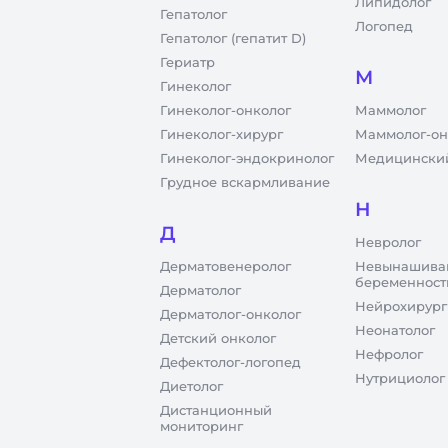
Липидолог
Гепатолог
Логопед
Гепатолог (гепатит D)
Гериатр
М
Гинеколог
Гинеколог-онколог
Маммолог
Гинеколог-хирург
Маммолог-он
Гинеколог-эндокринолог
Медицинский
Грудное вскармливание
Н
Д
Невролог
Дерматовенеролог
Невынашива
беременност
Дерматолог
Нейрохирург
Дерматолог-онколог
Неонатолог
Детский онколог
Нефролог
Дефектолог-логопед
Нутрициолог
Диетолог
Дистанционный
мониторинг