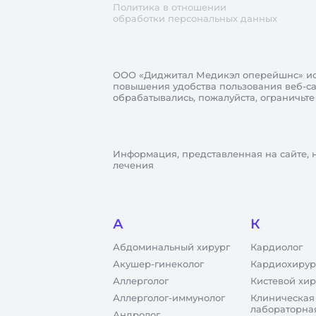
Политика в отношении
обработки персональных данных
ООО «Диджитал Медикэл оперейшнс»
ис
повышения удобства пользования веб-сай
обрабатывались, пожалуйста, ограничьте
Информация, представленная на сайте, 
лечения
А
К
Абдоминальный хирург
Кардиолог
Акушер-гинеколог
Кардиохирур
Аллерголог
Кистевой хир
Аллерголог-иммунолог
Клиническая
лабораторна
Андролог