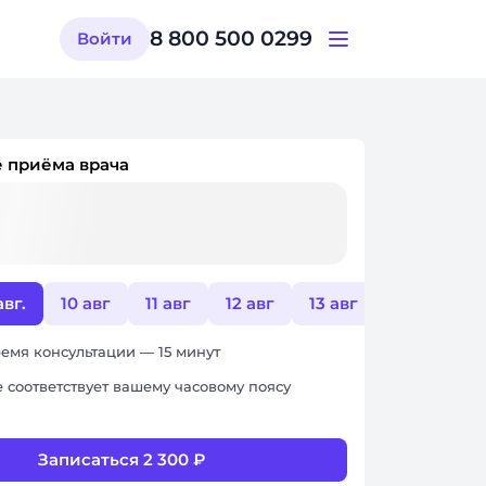
8 800 500 0299
Войти
 приёма врача
авг.
10 авг
11 авг
12 авг
13 авг
14 авг
емя консультации — 15 минут
 соответствует вашему часовому поясу
Записаться 2 300 ₽