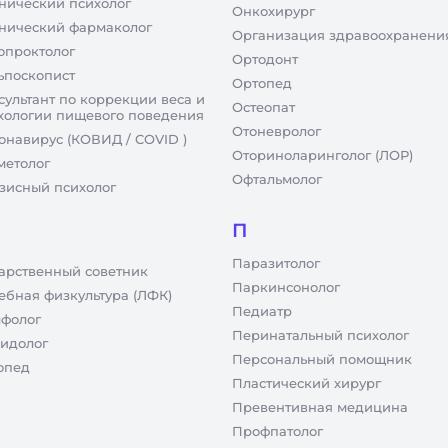
нический психолог
Онкохирург
нический фармаколог
Организация здравоохранени
опроктолог
Ортодонт
ьпоскопист
Ортопед
сультант по коррекции веса и
Остеопат
хологии пищевого поведения
Отоневролог
онавирус (КОВИД / COVID )
Оториноларинголог (ЛОР)
метолог
Офтальмолог
зисный психолог
П
Паразитолог
арственный советник
Паркинсонолог
ебная физкультура (ЛФК)
Педиатр
фолог
Перинатальный психолог
идолог
Персональный помощник
опед
Пластический хирург
Превентивная медицина
Профпатолог