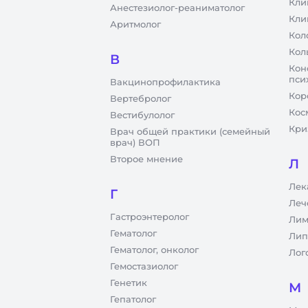
Кли
Анестезиолог-реаниматолог
Кли
Аритмолог
Кол
Кол
В
Кон
пси
Вакцинопрофилактика
Кор
Вертебролог
Кос
Вестибулолог
Кри
Врач общей практики (семейный
врач) ВОП
Второе мнение
Л
Лек
Г
Леч
Гастроэнтеролог
Лим
Гематолог
Лип
Гематолог, онколог
Лог
Гемостазиолог
Генетик
М
Гепатолог