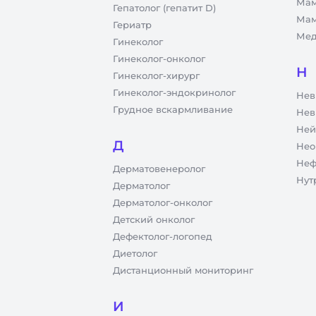
Мам
Гепатолог (гепатит D)
Мам
Гериатр
Мед
Гинеколог
Гинеколог-онколог
Н
Гинеколог-хирург
Гинеколог-эндокринолог
Нев
Грудное вскармливание
Нев
Ней
Д
Нео
Неф
Дерматовенеролог
Нут
Дерматолог
Дерматолог-онколог
Детский онколог
Дефектолог-логопед
Диетолог
Дистанционный мониторинг
И