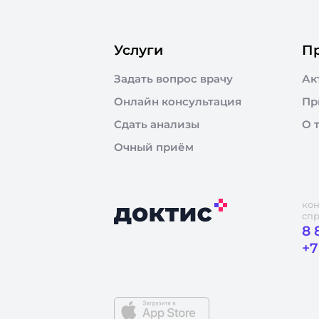
Услуги
П
Задать вопрос врачу
Ак
Онлайн консультация
Пр
Сдать анализы
О 
Очный приём
кон
сп
8 
+7