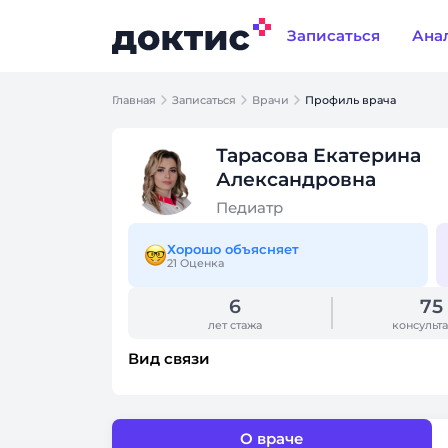
Записаться
Ана
Главная
Записаться
Врачи
Профиль врача
Тарасова Екатерина
Александровна
Педиатр
Хорошо объясняет
21 Оценка
6
75
лет стажа
консульт
Вид связи
О враче