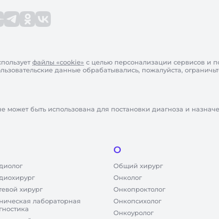
пользует
файлы «cookie»
с целью персонализации сервисов и п
пользовательские данные обрабатывались, пожалуйста, ограничь
не может быть использована для постановки диагноза и назнач
О
диолог
Общий хирург
диохирург
Онколог
тевой хирург
Онкопроктолог
ническая лабораторная
Онкопсихолог
гностика
Онкоуролог