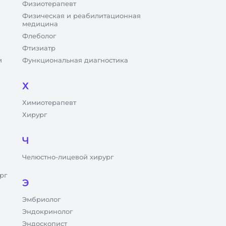
Физиотерапевт
Физическая и реабилитационная
медицина
Флеболог
Фтизиатр
и
Функциональная диагностика
Х
Химиотерапевт
Хирург
Ч
Челюстно-лицевой хирург
рг
Э
Эмбриолог
Эндокринолог
Эндоскопист