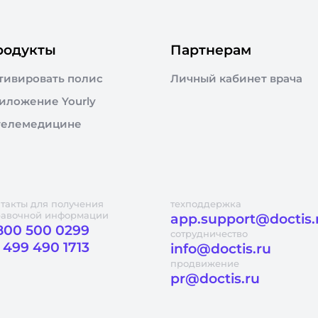
родукты
Партнерам
тивировать полис
Личный кабинет врача
иложение Yourly
телемедицине
такты для получения
техподдержка
равочной информации
app.support@doctis.
800 500 0299
сотрудничество
 499 490 1713
info@doctis.ru
продвижение
pr@doctis.ru