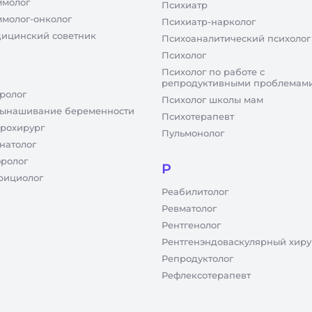
молог
Психиатр
молог-онколог
Психиатр-нарколог
ицинский советник
Психоаналитический психолог
Психолог
Психолог по работе с
репродуктивными проблемам
ролог
Психолог школы мам
ынашивание беременности
Психотерапевт
рохирург
Пульмонолог
натолог
ролог
Р
рициолог
Реабилитолог
Ревматолог
Рентгенолог
Рентгенэндоваскулярный хиру
Репродуктолог
Рефлексотерапевт