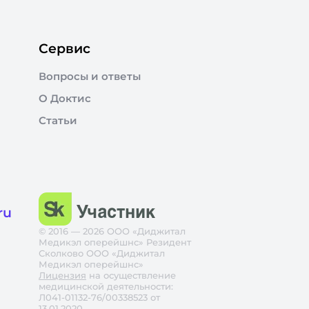
Сервис
Вопросы и ответы
О Доктис
Статьи
ru
© 2016 — 2026 ООО «Диджитал
Медикэл оперейшнс» Резидент
Сколково ООО «Диджитал
Медикэл оперейшнс»
Лицензия
на осуществление
медицинской деятельности:
Л041-01132-76/00338523 от
13.01.2020