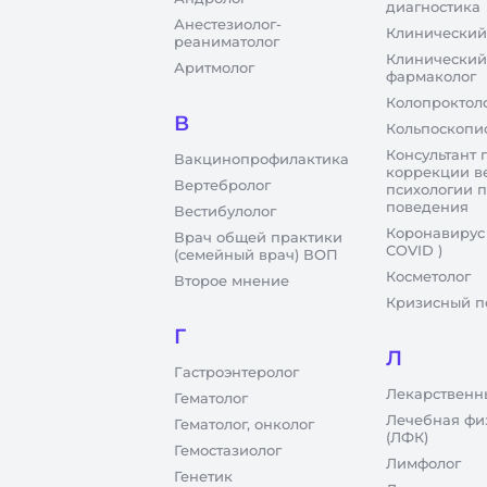
диагностика
Анестезиолог-
Клинический
реаниматолог
Клинический
Аритмолог
фармаколог
Колопроктол
В
Кольпоскопи
Консультант 
Вакцинопрофилактика
коррекции в
Вертебролог
психологии 
поведения
Вестибулолог
Коронавирус
Врач общей практики
COVID )
(семейный врач) ВОП
Косметолог
Второе мнение
Кризисный п
Г
Л
Гастроэнтеролог
Лекарственн
Гематолог
Лечебная фи
Гематолог, онколог
(ЛФК)
Гемостазиолог
Лимфолог
Генетик