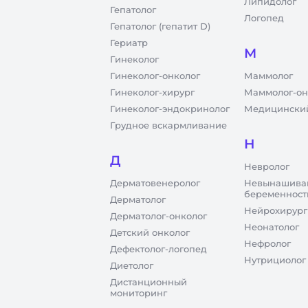
Липидолог
Гепатолог
Логопед
Гепатолог (гепатит D)
Гериатр
М
Гинеколог
Гинеколог-онколог
Маммолог
Гинеколог-хирург
Маммолог-он
Гинеколог-эндокринолог
Медицинский
Грудное вскармливание
Н
Д
Невролог
Дерматовенеролог
Невынашива
беременност
Дерматолог
Нейрохирург
Дерматолог-онколог
Неонатолог
Детский онколог
Нефролог
Дефектолог-логопед
Нутрициолог
Диетолог
Дистанционный
мониторинг