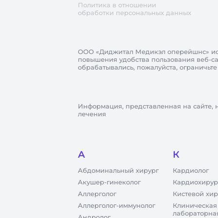
Политика в отношении
обработки персональных данных
ООО «Диджитал Медикэл оперейшнс»
ис
повышения удобства пользования веб-сай
обрабатывались, пожалуйста, ограничьте
Информация, представленная на сайте, 
лечения
А
К
Абдоминальный хирург
Кардиолог
Акушер-гинеколог
Кардиохирур
Аллерголог
Кистевой хир
Аллерголог-иммунолог
Клиническая
лабораторна
Андролог