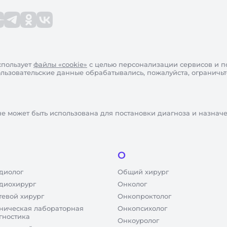
пользует
файлы «cookie»
с целью персонализации сервисов и п
пользовательские данные обрабатывались, пожалуйста, ограничь
не может быть использована для постановки диагноза и назнач
О
диолог
Общий хирург
диохирург
Онколог
тевой хирург
Онкопроктолог
ническая лабораторная
Онкопсихолог
гностика
Онкоуролог