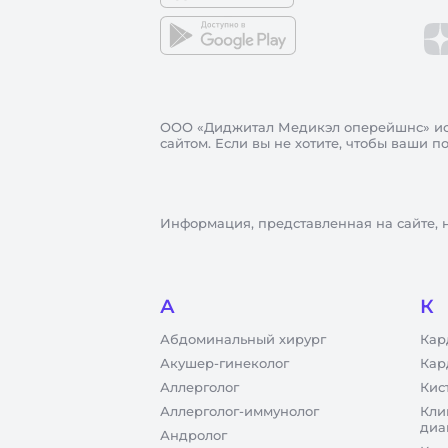
ООО «Диджитал Медикэл оперейшнс»
ис
сайтом. Если вы не хотите, чтобы ваши 
Информация, представленная на сайте, 
А
К
Абдоминальный хирург
Кар
Акушер-гинеколог
Кар
Аллерголог
Кис
Аллерголог-иммунолог
Кли
диа
Андролог