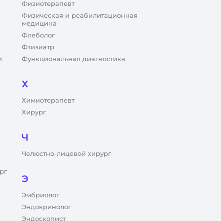
Физиотерапевт
Физическая и реабилитационная
медицина
Флеболог
Фтизиатр
и
Функциональная диагностика
Х
Химиотерапевт
Хирург
Ч
Челюстно-лицевой хирург
рг
Э
Эмбриолог
Эндокринолог
Эндоскопист