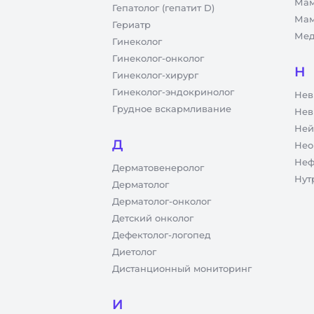
Мам
Гепатолог (гепатит D)
Мам
Гериатр
Мед
Гинеколог
Гинеколог-онколог
Н
Гинеколог-хирург
Гинеколог-эндокринолог
Нев
Грудное вскармливание
Нев
Ней
Д
Нео
Неф
Дерматовенеролог
Нут
Дерматолог
Дерматолог-онколог
Детский онколог
Дефектолог-логопед
Диетолог
Дистанционный мониторинг
И