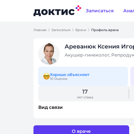
Записаться
Ана
Главная
Записаться
Врачи
Профиль врача
Ареванюк Ксения Иго
Акушер-гинеколог, Репроду
Хорошо объясняет
10 Оценок
17
лет стажа
Вид связи
О враче