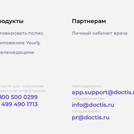
родукты
Партнерам
тивировать полис
Личный кабинет врача
иложение Yourly
телемедицине
такты для получения
техподдержка
равочной информации
app.support@doctis.
800 500 0299
сотрудничество
 499 490 1713
info@doctis.ru
продвижение
pr@doctis.ru