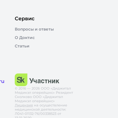
Сервис
Вопросы и ответы
О Доктис
Статьи
ru
© 2016 — 2026 ООО «Диджитал
Медикэл оперейшнс» Резидент
Сколково ООО «Диджитал
Медикэл оперейшнс»
Лицензия
на осуществление
медицинской деятельности:
Л041-01132-76/00338523 от
13.01.2020