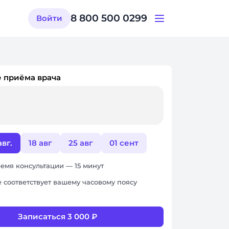
8 800 500 0299
Войти
 приёма врача
авг.
18 авг
25 авг
01 сент
емя консультации — 15 минут
 соответствует вашему часовому поясу
Записаться 3 000 ₽