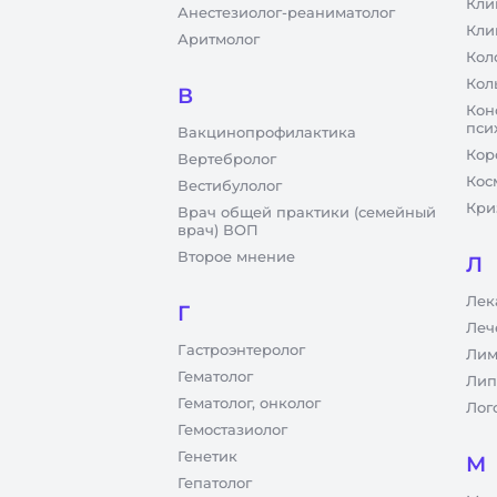
Кли
Анестезиолог-реаниматолог
Кли
Аритмолог
Кол
Кол
В
Кон
пси
Вакцинопрофилактика
Кор
Вертебролог
Кос
Вестибулолог
Кри
Врач общей практики (семейный
врач) ВОП
Второе мнение
Л
Лек
Г
Леч
Гастроэнтеролог
Лим
Гематолог
Лип
Гематолог, онколог
Лог
Гемостазиолог
Генетик
М
Гепатолог