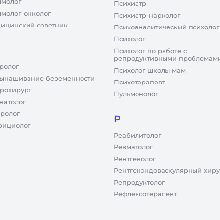
молог
Психиатр
молог-онколог
Психиатр-нарколог
ицинский советник
Психоаналитический психолог
Психолог
Психолог по работе с
репродуктивными проблемам
ролог
Психолог школы мам
ынашивание беременности
Психотерапевт
рохирург
Пульмонолог
натолог
ролог
Р
рициолог
Реабилитолог
Ревматолог
Рентгенолог
Рентгенэндоваскулярный хиру
Репродуктолог
Рефлексотерапевт