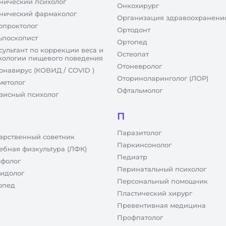
нический психолог
Онкохирург
нический фармаколог
Организация здравоохранени
опроктолог
Ортодонт
ьпоскопист
Ортопед
сультант по коррекции веса и
Остеопат
хологии пищевого поведения
Отоневролог
онавирус (КОВИД / COVID )
Оториноларинголог (ЛОР)
метолог
Офтальмолог
зисный психолог
П
Паразитолог
арственный советник
Паркинсонолог
ебная физкультура (ЛФК)
Педиатр
фолог
Перинатальный психолог
идолог
Персональный помощник
опед
Пластический хирург
Превентивная медицина
Профпатолог