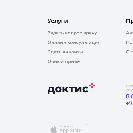
Услуги
П
Задать вопрос врачу
Ак
Онлайн консультация
Пр
Сдать анализы
О 
Очный приём
кон
сп
8 
+7